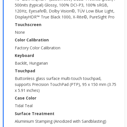
500nits (typical) Glossy, 100% DCI-P3, 100% sRGB,
120Hz, Eyesafe©, Dolby Vision©, TÜV Low Blue Light,
DisplayHDR™ True Black 1000, X-Rite©, PureSight Pro
Touchscreen
None
Color Calibration
Factory Color Calibration
Keyboard
Backlit, Hungarian
Touchpad
Buttonless glass surface multi-touch touchpad,
supports Precision TouchPad (PTP), 95 x 150 mm (3.75
x 5.91 inches)
Case Color
Tidal Teal
Surface Treatment
Aluminium Stamping (Anodized with Sandblasting)