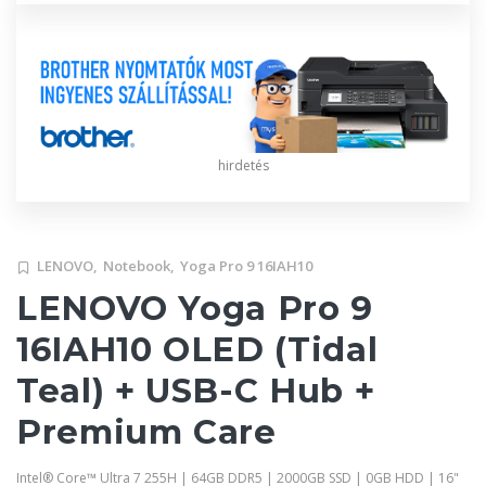
hirdetés
LENOVO,
Notebook,
Yoga Pro 9 16IAH10
LENOVO Yoga Pro 9
16IAH10 OLED (Tidal
Teal) + USB-C Hub +
Premium Care
Intel® Core™ Ultra 7 255H | 64GB DDR5 | 2000GB SSD | 0GB HDD | 16"