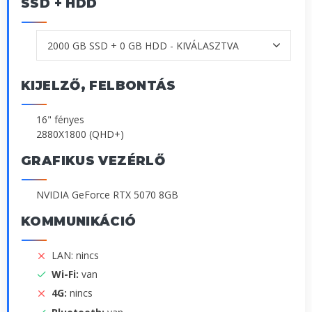
SSD + HDD
KIJELZŐ, FELBONTÁS
16" fényes
2880X1800 (QHD+)
GRAFIKUS VEZÉRLŐ
NVIDIA GeForce RTX 5070 8GB
KOMMUNIKÁCIÓ
LAN: nincs
Wi-Fi:
van
4G:
nincs