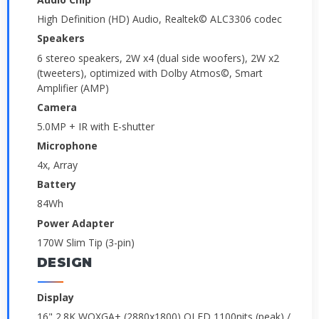
High Definition (HD) Audio, Realtek© ALC3306 codec
Speakers
6 stereo speakers, 2W x4 (dual side woofers), 2W x2
(tweeters), optimized with Dolby Atmos©, Smart
Amplifier (AMP)
Camera
5.0MP + IR with E-shutter
Microphone
4x, Array
Battery
84Wh
Power Adapter
170W Slim Tip (3-pin)
DESIGN
Display
16" 2.8K WQXGA+ (2880x1800) OLED 1100nits (peak) /