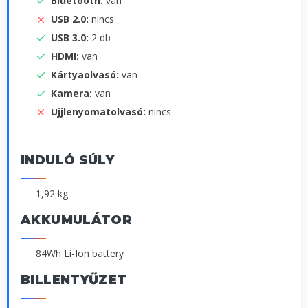
Bluetooth:
van
USB 2.0:
nincs
USB 3.0:
2 db
HDMI:
van
Kártyaolvasó:
van
Kamera:
van
Ujjlenyomatolvasó:
nincs
INDULÓ SÚLY
1,92 kg
AKKUMULÁTOR
84Wh Li-Ion battery
BILLENTYŰZET