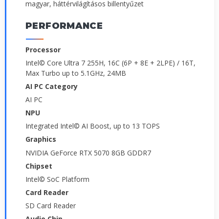
magyar, háttérvilágításos billentyűzet
PERFORMANCE
Processor
Intel© Core Ultra 7 255H, 16C (6P + 8E + 2LPE) / 16T,
Max Turbo up to 5.1GHz, 24MB
AI PC Category
AI PC
NPU
Integrated Intel© AI Boost, up to 13 TOPS
Graphics
NVIDIA GeForce RTX 5070 8GB GDDR7
Chipset
Intel© SoC Platform
Card Reader
SD Card Reader
Audio Chip