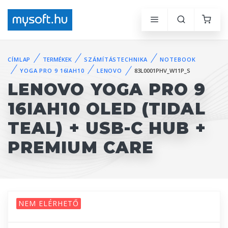
CÍMLAP
TERMÉKEK
SZÁMÍTÁSTECHNIKA
NOTEBOOK
YOGA PRO 9 16IAH10
LENOVO
83L0001PHV_W11P_S
LENOVO YOGA PRO 9
16IAH10 OLED (TIDAL
TEAL) + USB-C HUB +
PREMIUM CARE
NEM ELÉRHETŐ