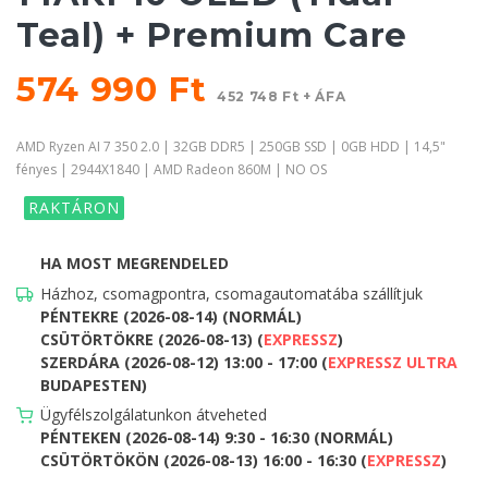
Teal) + Premium Care
574 990 Ft
452 748 Ft + ÁFA
AMD Ryzen AI 7 350 2.0 | 32GB DDR5 | 250GB SSD | 0GB HDD | 14,5"
fényes | 2944X1840 | AMD Radeon 860M | NO OS
RAKTÁRON
HA MOST MEGRENDELED
Házhoz, csomagpontra, csomagautomatába szállítjuk
PÉNTEKRE (2026-08-14) (NORMÁL)
CSÜTÖRTÖKRE (2026-08-13) (
EXPRESSZ
)
SZERDÁRA (2026-08-12) 13:00 - 17:00 (
EXPRESSZ ULTRA
BUDAPESTEN)
Ügyfélszolgálatunkon átveheted
PÉNTEKEN (2026-08-14) 9:30 - 16:30 (NORMÁL)
CSÜTÖRTÖKÖN (2026-08-13) 16:00 - 16:30 (
EXPRESSZ
)