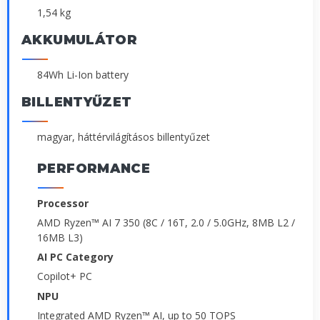
1,54 kg
AKKUMULÁTOR
84Wh Li-Ion battery
BILLENTYŰZET
magyar, háttérvilágításos billentyűzet
PERFORMANCE
Processor
AMD Ryzen™ AI 7 350 (8C / 16T, 2.0 / 5.0GHz, 8MB L2 /
16MB L3)
AI PC Category
Copilot+ PC
NPU
Integrated AMD Ryzen™ AI, up to 50 TOPS