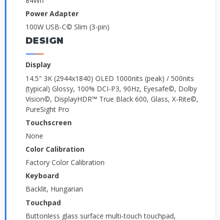
84Wh
Power Adapter
100W USB-C© Slim (3-pin)
DESIGN
Display
14.5" 3K (2944x1840) OLED 1000nits (peak) / 500nits
(typical) Glossy, 100% DCI-P3, 90Hz, Eyesafe©, Dolby
Vision©, DisplayHDR™ True Black 600, Glass, X-Rite©,
PureSight Pro
Touchscreen
None
Color Calibration
Factory Color Calibration
Keyboard
Backlit, Hungarian
Touchpad
Buttonless glass surface multi-touch touchpad,