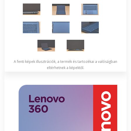
A fenti képek illusztrációk, a termék és tartozékai a valóságban
eltérhetnek a képektől.