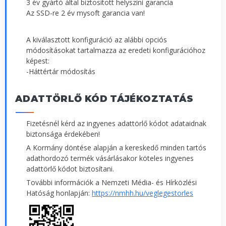
3 év gyártó által biztosított helyszíni garancia
Az SSD-re 2 év mysoft garancia van!
A kiválasztott konfiguráció az alábbi opciós
módosításokat tartalmazza az eredeti konfigurációhoz
képest:
-Háttértár módosítás
ADATTÖRLŐ KÓD TÁJÉKOZTATÁS
Fizetésnél kérd az ingyenes adattörlő kódot adataidnak
biztonsága érdekében!
A Kormány döntése alapján a kereskedő minden tartós
adathordozó termék vásárlásakor köteles ingyenes
adattörlő kódot biztosítani.
További információk a Nemzeti Média- és Hírközlési
Hatóság honlapján:
https://nmhh.hu/veglegestorles