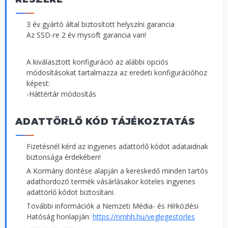
3 év gyártó által biztosított helyszíni garancia
Az SSD-re 2 év mysoft garancia van!
A kiválasztott konfiguráció az alábbi opciós
módosításokat tartalmazza az eredeti konfigurációhoz
képest:
-Háttértár módosítás
ADATTÖRLŐ KÓD TÁJÉKOZTATÁS
Fizetésnél kérd az ingyenes adattörlő kódot adataidnak
biztonsága érdekében!
A Kormány döntése alapján a kereskedő minden tartós
adathordozó termék vásárlásakor köteles ingyenes
adattörlő kódot biztosítani.
További információk a Nemzeti Média- és Hírközlési
Hatóság honlapján:
https://nmhh.hu/veglegestorles