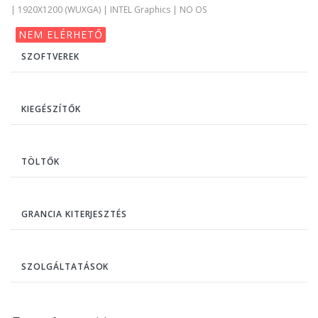
| 1920X1200 (WUXGA) | INTEL Graphics | NO OS
NEM ELÉRHETŐ
SZOFTVEREK
KIEGÉSZÍTŐK
TÖLTŐK
GRANCIA KITERJESZTÉS
SZOLGÁLTATÁSOK