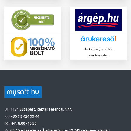
Árukereső, a hiteles
vásárlási kalauz
1131 Budapest, Reitter Ferenc u. 177.
+36 (1) 424 99 44
H-P: 8:00 -16:30
4,9 / 5 értékelés az Árukereső.hu-n 19 745 vélemény alapján