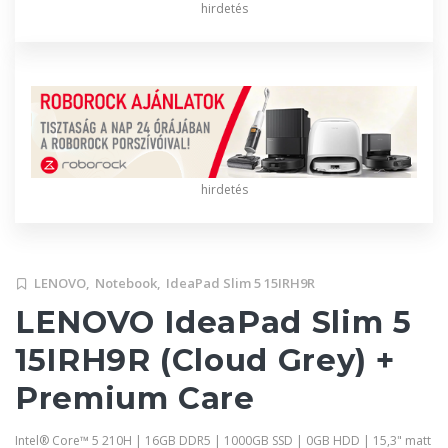
hirdetés
hirdetés
LENOVO,
Notebook,
IdeaPad Slim 5 15IRH9R
LENOVO IdeaPad Slim 5
15IRH9R (Cloud Grey) +
Premium Care
Intel® Core™ 5 210H | 16GB DDR5 | 1000GB SSD | 0GB HDD | 15,3" matt