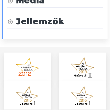
Média
Jellemzők