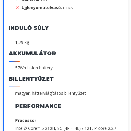
Ujjlenyomatolvasó:
nincs
INDULÓ SÚLY
1,79 kg
AKKUMULÁTOR
57Wh Li-Ion battery
BILLENTYŰZET
magyar, háttérvilágításos billentyűzet
PERFORMANCE
Processor
Intel© Core™ 5 210H, 8C (4P + 4E) / 12T, P-core 2.2 /