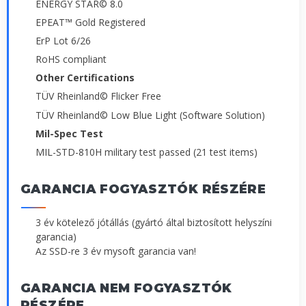
ENERGY STAR© 8.0
EPEAT™ Gold Registered
ErP Lot 6/26
RoHS compliant
Other Certifications
TÜV Rheinland© Flicker Free
TÜV Rheinland© Low Blue Light (Software Solution)
Mil-Spec Test
MIL-STD-810H military test passed (21 test items)
GARANCIA FOGYASZTÓK RÉSZÉRE
3 év kötelező jótállás (gyártó által biztosított helyszíni
garancia)
Az SSD-re 3 év mysoft garancia van!
GARANCIA NEM FOGYASZTÓK
RÉSZÉRE