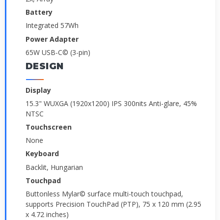
Battery
Integrated 57Wh
Power Adapter
65W USB-C© (3-pin)
DESIGN
Display
15.3" WUXGA (1920x1200) IPS 300nits Anti-glare, 45%
NTSC
Touchscreen
None
Keyboard
Backlit, Hungarian
Touchpad
Buttonless Mylar© surface multi-touch touchpad,
supports Precision TouchPad (PTP), 75 x 120 mm (2.95
x 4.72 inches)