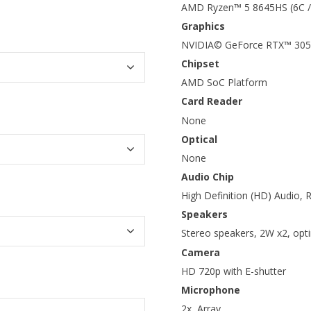
AMD Ryzen™ 5 8645HS (6C / 
Graphics
NVIDIA© GeForce RTX™ 305
Chipset
AMD SoC Platform
Card Reader
None
Optical
None
Audio Chip
High Definition (HD) Audio,
Speakers
Stereo speakers, 2W x2, opt
Camera
HD 720p with E-shutter
Microphone
2x, Array