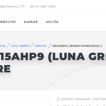
tter Ferenc u. 177.
H-P: 8:00 -16:30
ORMÁCIÓK
KARRIER
AKCIÓK
OOK
LOQ 15AHP9
LENOVO
83DX005RHV_8MGBW11HPNM250SSD_S
15AHP9 (LUNA GR
RE
LENOVO,
Notebook,
LOQ 15A