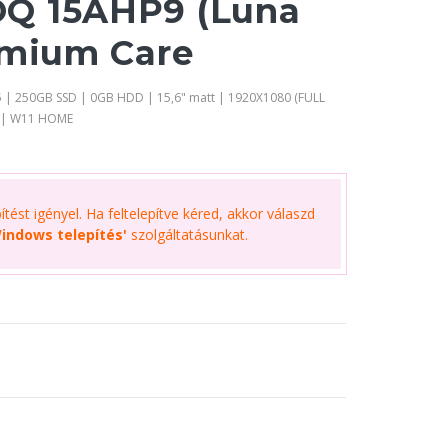
Q 15AHP9 (Luna
emium Care
 | 250GB SSD | 0GB HDD | 15,6" matt | 1920X1080 (FULL
B | W11 HOME
tést igényel. Ha feltelepítve kéred, akkor válaszd
indows telepítés'
szolgáltatásunkat.