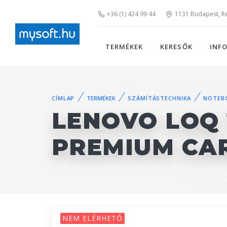
+36 (1) 424 99 44
1131 Budapest, Rei
TERMÉKEK
KERESŐK
INF
CÍMLAP
TERMÉKEK
SZÁMÍTÁSTECHNIKA
NOTEB
LENOVO LOQ 
PREMIUM CA
NEM ELÉRHETŐ