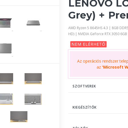
LENOVO LO
Grey) + Pr
AMD Ryzen 5 8645HS 4.3 | 8GB DDR5
HD) | NVIDIA GeForce RTX 3050 6G
NEM ELÉRHETŐ
Az operációs rendszer telepí
az
'Microsoft W
SZOFTVEREK
KIEGÉSZÍTŐK