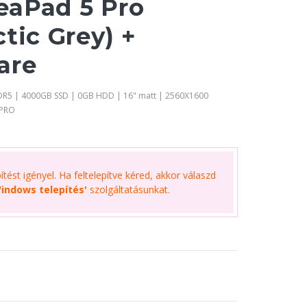
eaPad 5 Pro
tic Grey) +
are
DDR5 | 4000GB SSD | 0GB HDD | 16" matt | 2560X1600
 PRO
tést igényel. Ha feltelepítve kéred, akkor válaszd
indows telepítés'
szolgáltatásunkat.