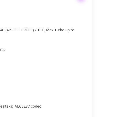
14C (4P + 8E + 2LPE) / 18T, Max Turbo up to
ics
 Realtek© ALC3287 codec