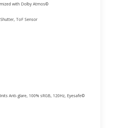
timized with Dolby Atmos©
 Shutter, ToF Sensor
0nits Anti-glare, 100% sRGB, 120Hz, Eyesafe©