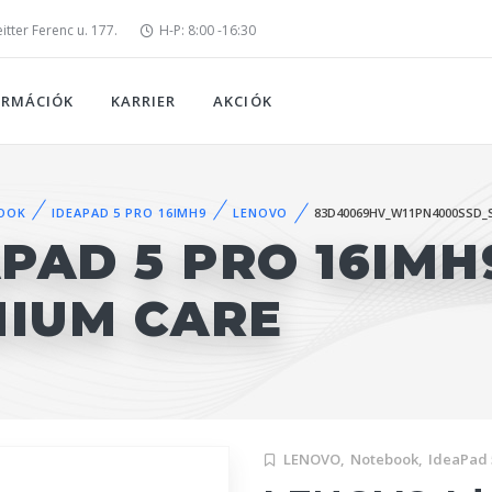
tter Ferenc u. 177.
H-P: 8:00 -16:30
ORMÁCIÓK
KARRIER
AKCIÓK
OOK
IDEAPAD 5 PRO 16IMH9
LENOVO
83D40069HV_W11PN4000SSD_
PAD 5 PRO 16IMH
MIUM CARE
LENOVO,
Notebook,
IdeaPad 