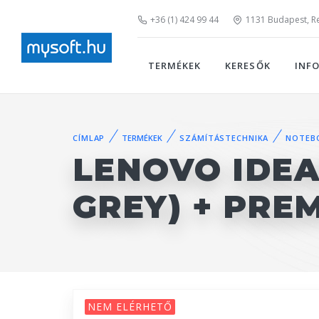
+36 (1) 424 99 44
1131 Budapest, Rei
TERMÉKEK
KERESŐK
INF
CÍMLAP
TERMÉKEK
SZÁMÍTÁSTECHNIKA
NOTEB
LENOVO IDEA
GREY) + PRE
NEM ELÉRHETŐ