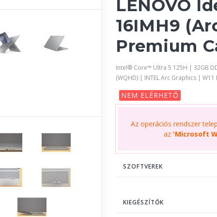
LENOVO Id
16IMH9 (Arc
Premium C
Intel® Core™ Ultra 5 125H | 32GB 
(WQHD) | INTEL Arc Graphics | W11
NEM ELÉRHETŐ
Az operációs rendszer telepí
az
'Microsoft W
SZOFTVEREK
KIEGÉSZÍTŐK