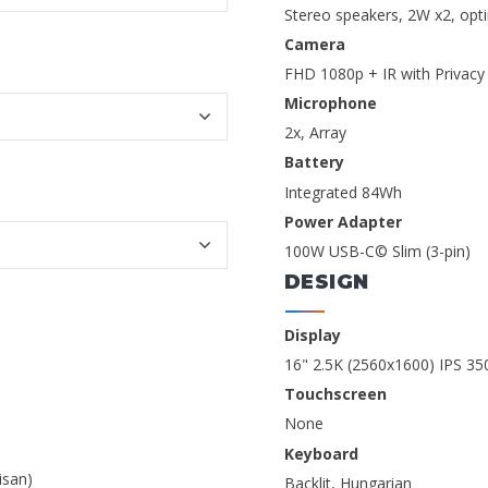
Stereo speakers, 2W x2, op
Camera
FHD 1080p + IR with Privacy
Microphone
2x, Array
Battery
Integrated 84Wh
Power Adapter
100W USB-C© Slim (3-pin)
DESIGN
Display
16" 2.5K (2560x1600) IPS 35
Touchscreen
None
Keyboard
isan)
Backlit, Hungarian