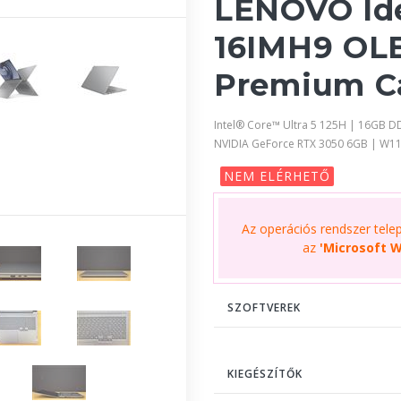
LENOVO Id
16IMH9 OLE
Premium C
Intel® Core™ Ultra 5 125H | 16GB D
NVIDIA GeForce RTX 3050 6GB | W1
NEM ELÉRHETŐ
Az operációs rendszer telepí
az
'Microsoft W
SZOFTVEREK
KIEGÉSZÍTŐK