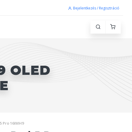
Bejelentkezés / Regisztráció
9 OLED
RE
5 Pro 16IMH9