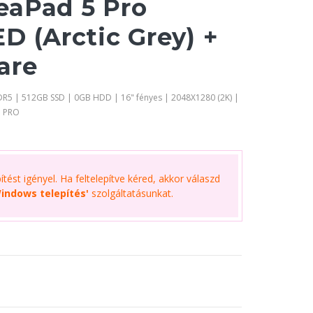
eaPad 5 Pro
D (Arctic Grey) +
are
DR5 | 512GB SSD | 0GB HDD | 16" fényes | 2048X1280 (2K) |
1 PRO
tést igényel. Ha feltelepítve kéred, akkor válaszd
indows telepítés'
szolgáltatásunkat.