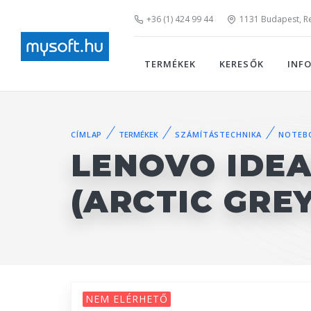
+36 (1) 424 99 44
1131 Budapest, Rei
TERMÉKEK
KERESŐK
INF
CÍMLAP
TERMÉKEK
SZÁMÍTÁSTECHNIKA
NOTEB
LENOVO IDEA
(ARCTIC GRE
NEM ELÉRHETŐ