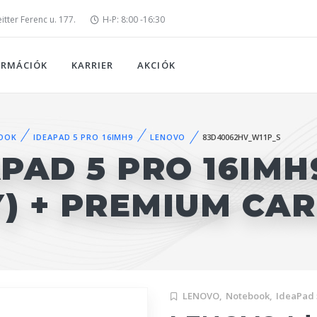
tter Ferenc u. 177.
H-P: 8:00 -16:30
ORMÁCIÓK
KARRIER
AKCIÓK
OOK
IDEAPAD 5 PRO 16IMH9
LENOVO
83D40062HV_W11P_S
PAD 5 PRO 16IMH
Y) + PREMIUM CA
LENOVO,
Notebook,
IdeaPad 