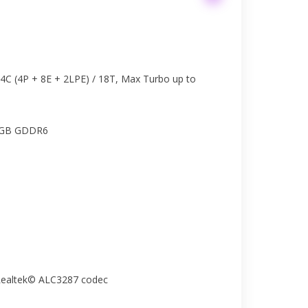
14C (4P + 8E + 2LPE) / 18T, Max Turbo up to
6GB GDDR6
 Realtek© ALC3287 codec