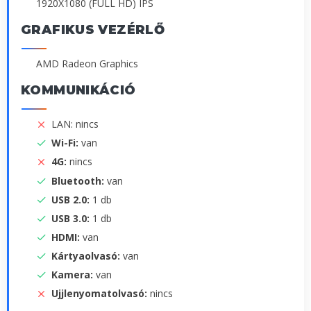
1920X1080 (FULL HD) IPS
GRAFIKUS VEZÉRLŐ
AMD Radeon Graphics
KOMMUNIKÁCIÓ
LAN: nincs
Wi-Fi:
van
4G:
nincs
Bluetooth:
van
USB 2.0:
1 db
USB 3.0:
1 db
HDMI:
van
Kártyaolvasó:
van
Kamera:
van
Ujjlenyomatolvasó:
nincs