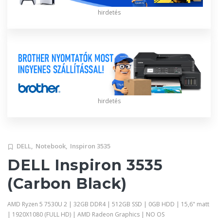
hirdetés
hirdetés
DELL,
Notebook,
Inspiron 3535
DELL Inspiron 3535
(Carbon Black)
AMD Ryzen 5 7530U 2 | 32GB DDR4 | 512GB SSD | 0GB HDD | 15,6" matt
| 1920X1080 (FULL HD) | AMD Radeon Graphics | NO OS