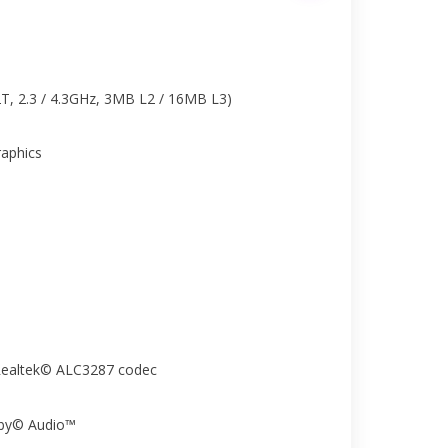
T, 2.3 / 4.3GHz, 3MB L2 / 16MB L3)
aphics
 Realtek© ALC3287 codec
lby© Audio™