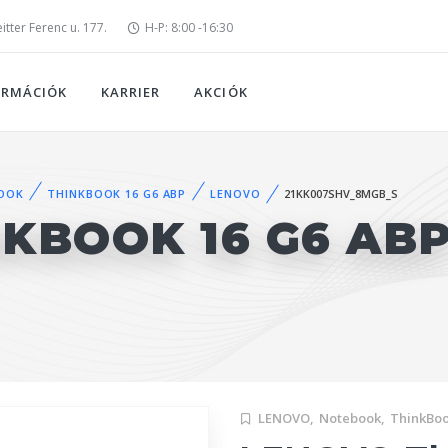
tter Ferenc u. 177.
H-P: 8:00 -16:30
ORMÁCIÓK
KARRIER
AKCIÓK
OOK
THINKBOOK 16 G6 ABP
LENOVO
21KK007SHV_8MGB_S
KBOOK 16 G6 ABP
LENOVO,
Notebook,
ThinkBoo