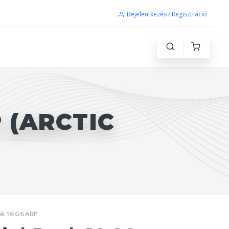
Bejelentkezés / Regisztráció
 (ARCTIC
k 16 G6 ABP