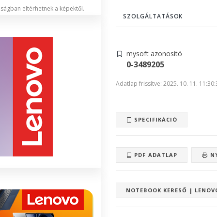
lóságban eltérhetnek a képektől.
SZOLGÁLTATÁSOK
mysoft azonosító
0-3489205
Adatlap frissítve: 2025. 10. 11. 11:30
SPECIFIKÁCIÓ
PDF ADATLAP
N
NOTEBOOK KERESŐ | LENOV