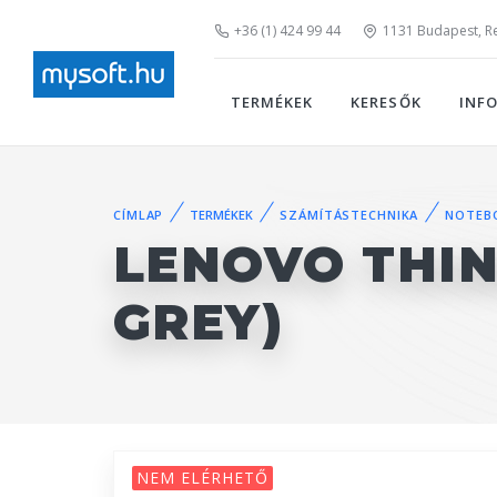
+36 (1) 424 99 44
1131 Budapest, Rei
TERMÉKEK
KERESŐK
INF
CÍMLAP
TERMÉKEK
SZÁMÍTÁSTECHNIKA
NOTEB
LENOVO THIN
GREY)
NEM ELÉRHETŐ