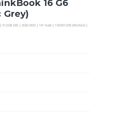
inkBook 16 G6
 Grey)
| 512GB SSD | 0GB HDD | 16" matt | 1920X1200 (WUXGA) |