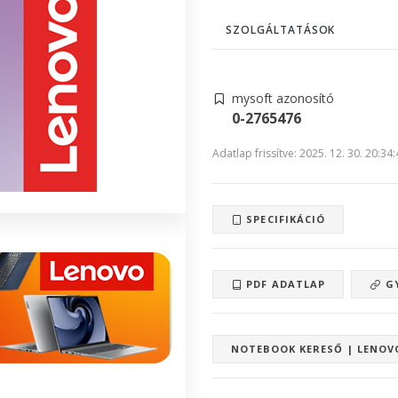
SZOLGÁLTATÁSOK
mysoft azonosító
0-2765476
Adatlap frissítve: 2025. 12. 30. 20:34
SPECIFIKÁCIÓ
PDF ADATLAP
GY
NOTEBOOK KERESŐ | LENOV