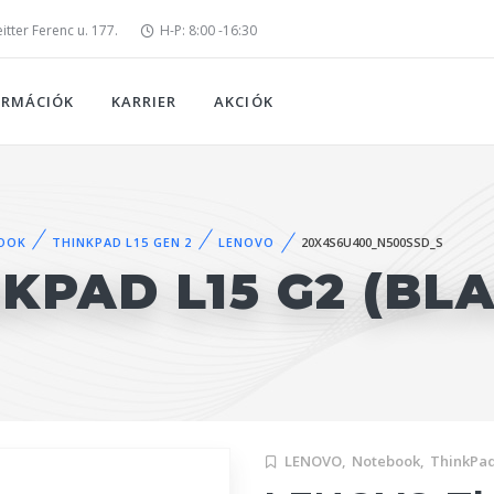
tter Ferenc u. 177.
H-P: 8:00 -16:30
ORMÁCIÓK
KARRIER
AKCIÓK
OOK
THINKPAD L15 GEN 2
LENOVO
20X4S6U400_N500SSD_S
KPAD L15 G2 (BL
LENOVO,
Notebook,
ThinkPad