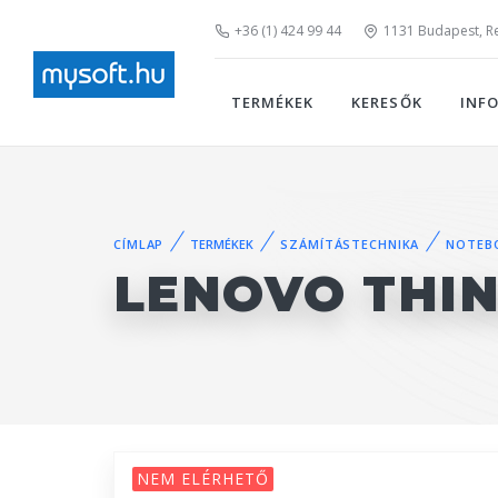
+36 (1) 424 99 44
1131 Budapest, Rei
TERMÉKEK
KERESŐK
INF
CÍMLAP
TERMÉKEK
SZÁMÍTÁSTECHNIKA
NOTEB
LENOVO THIN
NEM ELÉRHETŐ