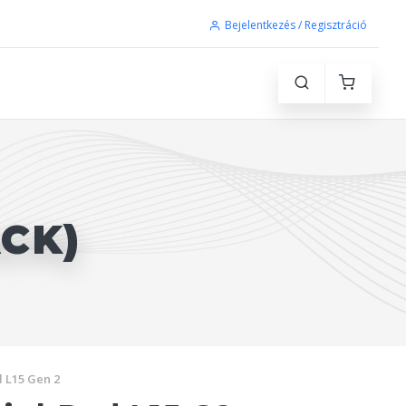
Bejelentkezés / Regisztráció
ACK)
 L15 Gen 2