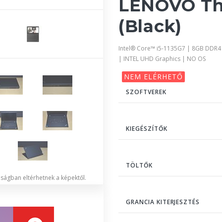
LENOVO Th
(Black)
Intel® Core™ i5-1135G7 | 8GB DDR4
| INTEL UHD Graphics | NO OS
NEM ELÉRHETŐ
SZOFTVEREK
KIEGÉSZÍTŐK
TÖLTŐK
lóságban eltérhetnek a képektől.
GRANCIA KITERJESZTÉS