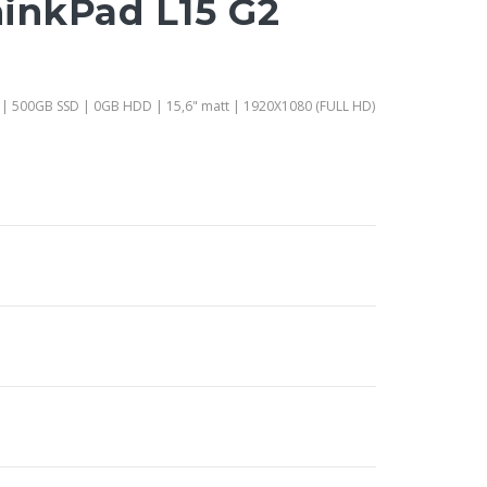
inkPad L15 G2
 | 500GB SSD | 0GB HDD | 15,6" matt | 1920X1080 (FULL HD)