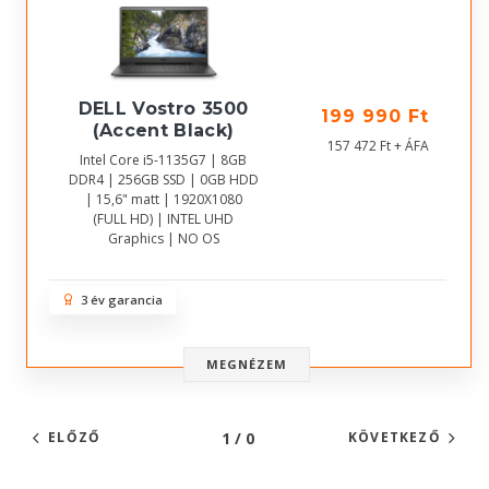
DELL Vostro 3500
199 990 Ft
(Accent Black)
157 472 Ft + ÁFA
Intel Core i5-1135G7 | 8GB
DDR4 | 256GB SSD | 0GB HDD
| 15,6" matt | 1920X1080
(FULL HD) | INTEL UHD
Graphics | NO OS
3 év garancia
MEGNÉZEM
1 / 0
ELŐZŐ
KÖVETKEZŐ