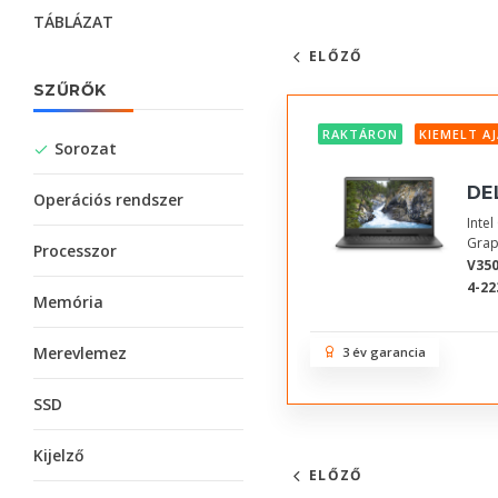
TÁBLÁZAT
ELŐZŐ
SZŰRŐK
RAKTÁRON
KIEMELT A
Sorozat
DE
Operációs rendszer
Inte
Grap
Processzor
V350
4-22
Memória
Merevlemez
3 év garancia
SSD
Kijelző
ELŐZŐ