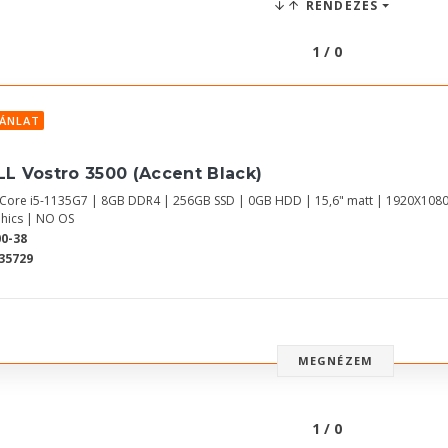
RENDEZÉS
1 / 0
JÁNLAT
LL Vostro 3500 (Accent Black)
l Core i5-1135G7 | 8GB DDR4 | 256GB SSD | 0GB HDD | 15,6" matt | 1920X1080
hics | NO OS
0-38
35729
MEGNÉZEM
1 / 0