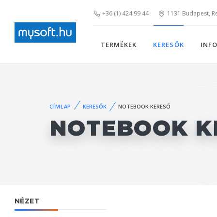
+36 (1) 424 99 44
1131 Budapest, Rei
TERMÉKEK
KERESŐK
INF
CÍMLAP
KERESŐK
NOTEBOOK KERESŐ
NOTEBOOK K
NÉZET