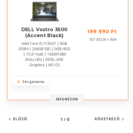
DELL Vostro 3500
199 990 Ft
(Accent Black)
157 472 Ft + ÁFA
Intel Core i5-1135G7 | 8GB
DDR4 | 256GB SSD | 0GB HDD
| 15,6" matt | 1920X1080
(FULL HD) | INTEL UHD
Graphics | NO OS
3 év garancia
MEGNÉZEM
1 / 0
ELŐZŐ
KÖVETKEZŐ