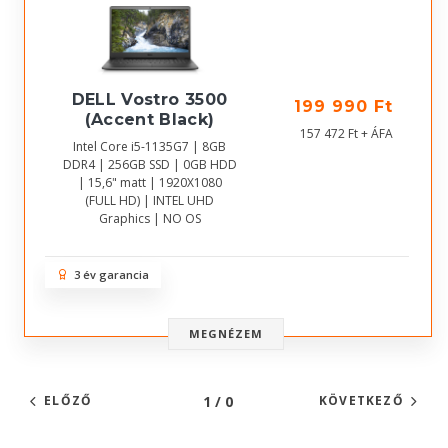
DELL Vostro 3500
199 990 Ft
(Accent Black)
157 472 Ft + ÁFA
Intel Core i5-1135G7 | 8GB
DDR4 | 256GB SSD | 0GB HDD
| 15,6" matt | 1920X1080
(FULL HD) | INTEL UHD
Graphics | NO OS
3 év garancia
MEGNÉZEM
1 / 0
ELŐZŐ
KÖVETKEZŐ