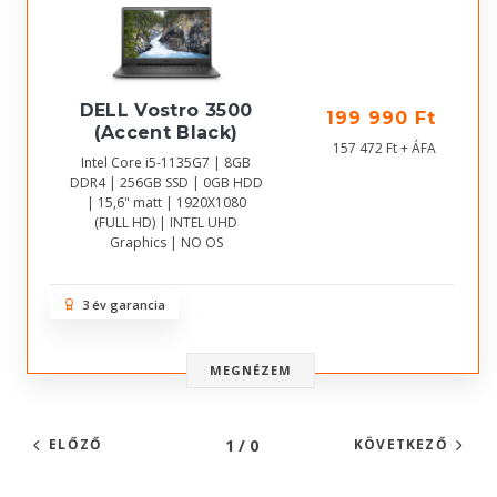
DELL Vostro 3500
199 990 Ft
(Accent Black)
157 472 Ft + ÁFA
Intel Core i5-1135G7 | 8GB
DDR4 | 256GB SSD | 0GB HDD
| 15,6" matt | 1920X1080
(FULL HD) | INTEL UHD
Graphics | NO OS
3 év garancia
MEGNÉZEM
1 / 0
ELŐZŐ
KÖVETKEZŐ