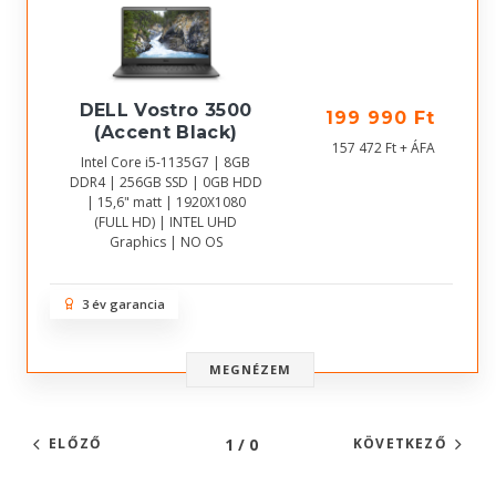
DELL Vostro 3500
199 990 Ft
(Accent Black)
157 472 Ft + ÁFA
Intel Core i5-1135G7 | 8GB
DDR4 | 256GB SSD | 0GB HDD
| 15,6" matt | 1920X1080
(FULL HD) | INTEL UHD
Graphics | NO OS
3 év garancia
MEGNÉZEM
1 / 0
ELŐZŐ
KÖVETKEZŐ