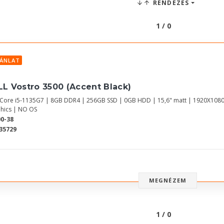
RENDEZÉS
1 / 0
JÁNLAT
LL Vostro 3500 (Accent Black)
l Core i5-1135G7 | 8GB DDR4 | 256GB SSD | 0GB HDD | 15,6" matt | 1920X1080
hics | NO OS
0-38
35729
MEGNÉZEM
1 / 0