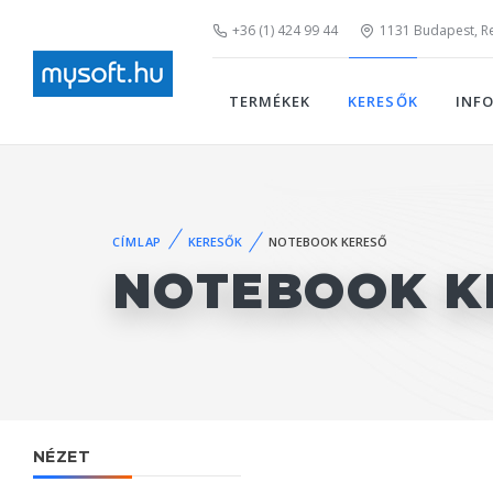
+36 (1) 424 99 44
1131 Budapest, Rei
TERMÉKEK
KERESŐK
INF
CÍMLAP
KERESŐK
NOTEBOOK KERESŐ
NOTEBOOK K
NÉZET