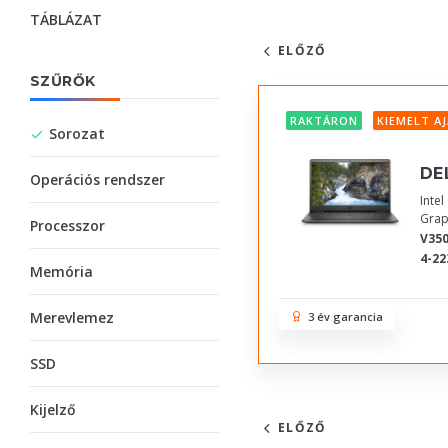
TÁBLÁZAT
ELŐZŐ
SZŰRŐK
RAKTÁRON
KIEMELT A
Sorozat
DE
Operációs rendszer
Inte
Grap
Processzor
V350
4-22
Memória
Merevlemez
3 év garancia
SSD
Kijelző
ELŐZŐ