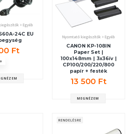
iegészítők > Egyéb
S60A-24C EU
Nyomtató kiegészítők > Egyéb
pegység
CANON KP-108IN
00 Ft
Paper Set |
100x148mm | 3x36ív |
a
CP100/200/220/800
papír + festék
EGNÉZEM
13 500 Ft
MEGNÉZEM
RENDELÉSRE