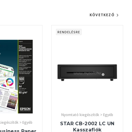
KÖVETKEZŐ
RENDELÉSRE
Nyomtató kiegészítők > Egyéb
iegészítők > Egyéb
STAR CB-2002 LC UN
Kasszafiók
usiness Paper