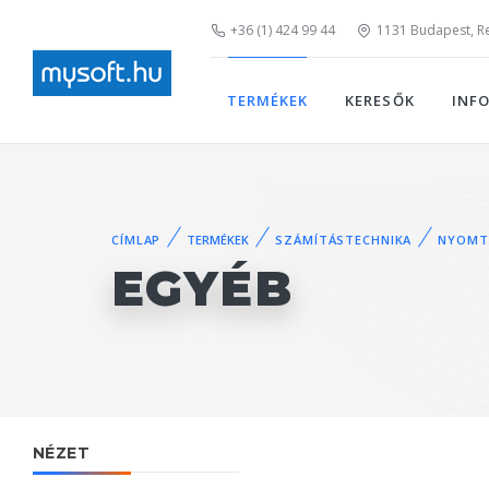
+36 (1) 424 99 44
1131 Budapest, Rei
TERMÉKEK
KERESŐK
INF
CÍMLAP
TERMÉKEK
SZÁMÍTÁSTECHNIKA
NYOMT
EGYÉB
NÉZET