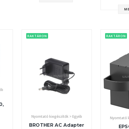
M
RAKTÁRON
RAKTÁRON
éb
0,
Nyomtató kiegészítők > Egyéb
Nyomtató k
BROTHER AC Adapter
EPS