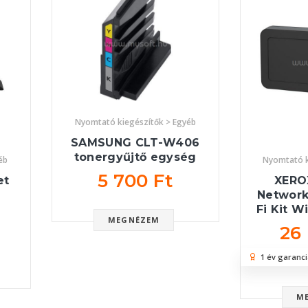
Nyomtató kiegészítők > Egyéb
SAMSUNG CLT-W406
tonergyűjtő egység
éb
Nyomtató k
5 700 Ft
et
XERO
Network
Fi Kit W
MEGNÉZEM
26
1 év garanci
M