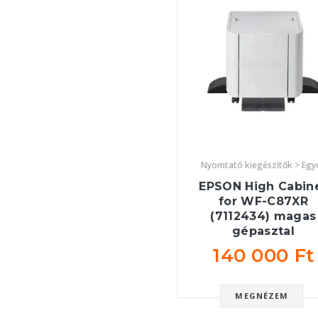
Nyomtató kiegészítők > Egy
EPSON High Cabin
for WF-C87XR
(7112434) magas
gépasztal
140 000 Ft
MEGNÉZEM