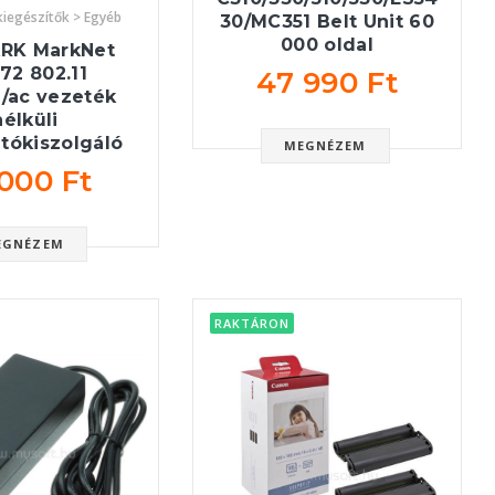
iegészítők > Egyéb
30/MC351 Belt Unit 60
000 oldal
RK MarkNet
72 802.11
47 990 Ft
n/ac vezeték
nélküli
tókiszolgáló
MEGNÉZEM
 000 Ft
EGNÉZEM
RAKTÁRON