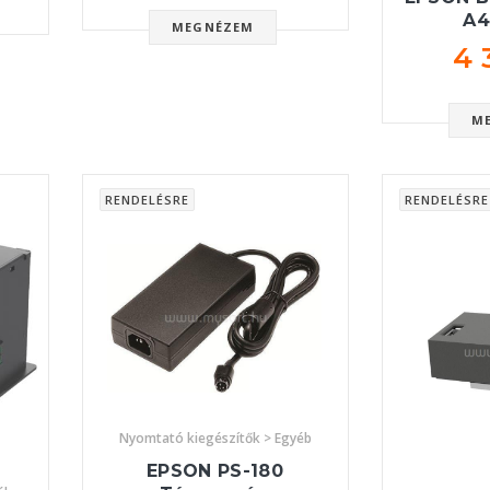
A4
MEGNÉZEM
4 
M
RENDELÉSRE
RENDELÉSRE
Nyomtató kiegészítők > Egyéb
EPSON PS-180