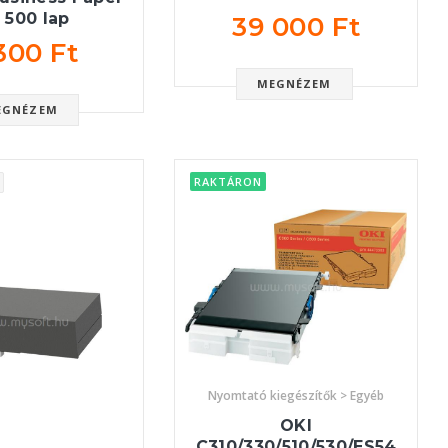
 500 lap
39 000 Ft
300 Ft
MEGNÉZEM
EGNÉZEM
RAKTÁRON
Nyomtató kiegészítők > Egyéb
OKI
C310/330/510/530/ES54