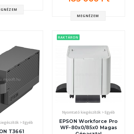
EGNÉZEM
MEGNÉZEM
RAKTÁRON
Nyomtató kiegészítők > Egyéb
EPSON Workforce Pro
iegészítők > Egyéb
WF-80x0/85x0 Magas
ON T3661
Gépasztal