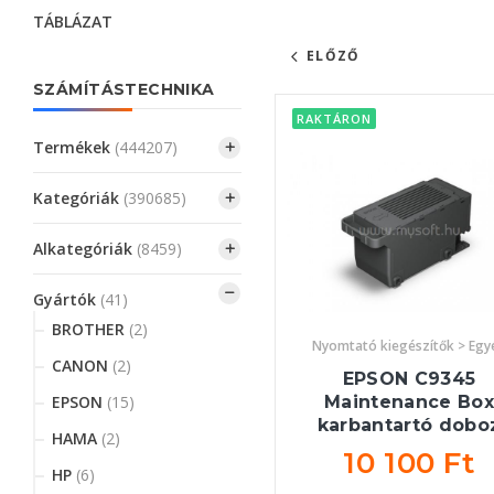
TÁBLÁZAT
ELŐZŐ
SZÁMÍTÁSTECHNIKA
RAKTÁRON
Termékek
(444207)
Kategóriák
(390685)
Alkategóriák
(8459)
Gyártók
(41)
BROTHER
(2)
Nyomtató kiegészítők > Egy
CANON
(2)
EPSON C9345
Maintenance Box
EPSON
(15)
karbantartó dobo
HAMA
(2)
10 100 Ft
HP
(6)