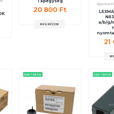
Tápegység
éb
Nyomtató k
20 800 Ft
LEXMA
0K
N83
a/b/g/
MEGNÉZEM
nyomta
21
M
RAKTÁRON
RAKTÁRON