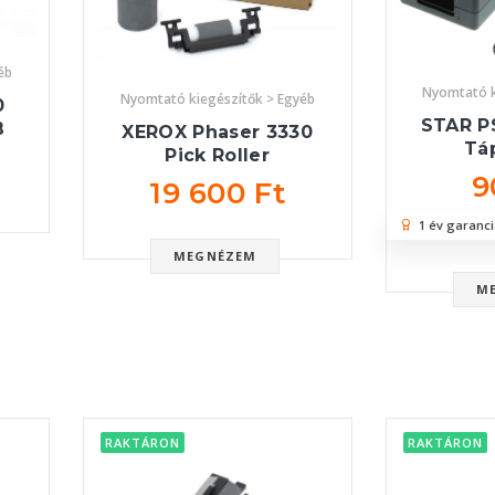
éb
Nyomtató k
Nyomtató kiegészítők > Egyéb
0
STAR P
B
XEROX Phaser 3330
Tá
Pick Roller
9
19 600 Ft
1 év garanci
MEGNÉZEM
M
RAKTÁRON
RAKTÁRON