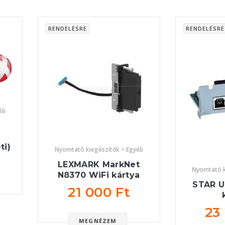
RENDELÉSRE
RENDELÉSRE
éb
ti)
Nyomtató kiegészítők > Egyéb
LEXMARK MarkNet
Nyomtató k
N8370 WiFi kártya
STAR U
21 000 Ft
23
MEGNÉZEM