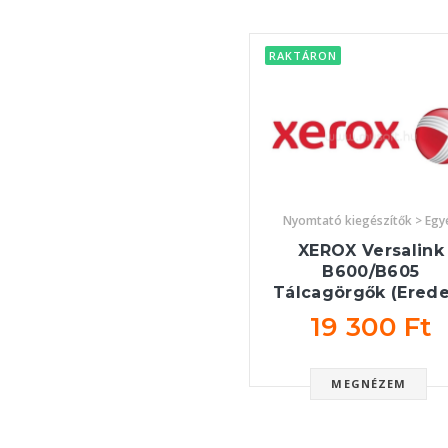
RAKTÁRON
Nyomtató kiegészítők > Egy
XEROX Versalink
B600/B605
Tálcagörgők (Erede
19 300 Ft
MEGNÉZEM