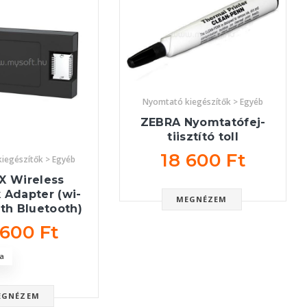
Nyomtató kiegészítők > Egyéb
ZEBRA Nyomtatófej-
tiisztító toll
18 600 Ft
iegészítők > Egyéb
X Wireless
 Adapter (wi-
MEGNÉZEM
ith Bluetooth)
 600 Ft
a
EGNÉZEM