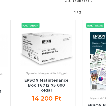
RENDEZÉS
1 / 2
RAKTÁRON
RAKTÁRON
Nyomtató kiegészítők > Egyéb
éb
EPSON Matintenance
Box T6712 75 000
oldal
z
14 200 Ft
Nyomtató k
EPSON B