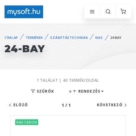
CÍMLAP
TERMÉKEK
SZÁMÍTÁSTECHNIKA
NAS
24-BAY
24-BAY
1 TALÁLAT | 40 TERMÉK/OLDAL
SZŰRŐK
RENDEZÉS
1 / 1
ELŐZŐ
KÖVETKEZŐ
RAKTÁRON