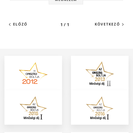
1 / 1
ELŐZŐ
KÖVETKEZŐ