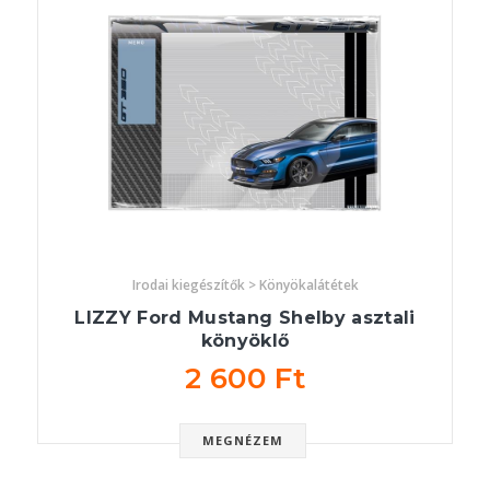
Irodai kiegészítők > Könyökalátétek
LIZZY Ford Mustang Shelby asztali
könyöklő
2 600 Ft
MEGNÉZEM