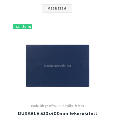
MEGNÉZEM
RAKTÁRON
Irodai kiegészítők > Könyökalátétek
DURABLE 530x400mm lekerekített