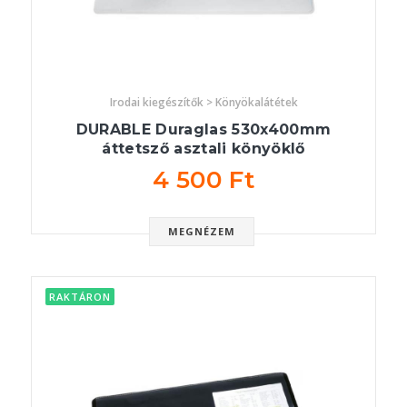
Irodai kiegészítők > Könyökalátétek
DURABLE Duraglas 530x400mm
áttetsző asztali könyöklő
4 500 Ft
MEGNÉZEM
RAKTÁRON