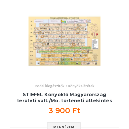
Irodai kiegészítők > Könyökalátétek
STIEFEL Könyöklő Magyarország
területi vált./Mo. történeti áttekintés
3 900 Ft
MEGNÉZEM