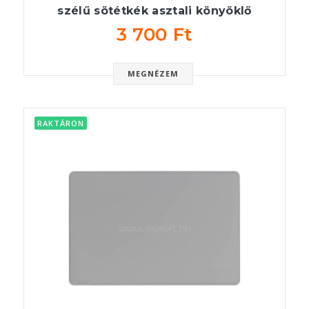
szélű sötétkék asztali könyöklő
3 700 Ft
MEGNÉZEM
RAKTÁRON