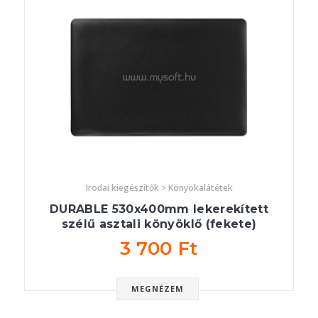
Irodai kiegészítők > Könyökalátétek
DURABLE 530x400mm lekerekített
szélű asztali könyöklő (fekete)
3 700 Ft
MEGNÉZEM