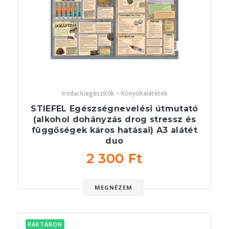
Irodai kiegészítők > Könyökalátétek
STIEFEL Egészségnevelési útmutató
(alkohol dohányzás drog stressz és
függőségek káros hatásai) A3 alátét
duo
2 300 Ft
MEGNÉZEM
RAKTÁRON