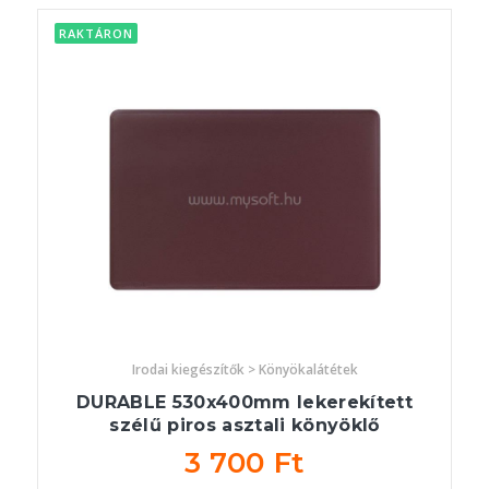
RAKTÁRON
Irodai kiegészítők > Könyökalátétek
DURABLE 530x400mm lekerekített
szélű piros asztali könyöklő
3 700 Ft