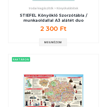
Irodai kiegészítők > Könyökalátétek
STIEFEL Könyöklő Szorzótábla /
munkaoldallal A3 alátét duo
2 300 Ft
MEGNÉZEM
RAKTÁRON