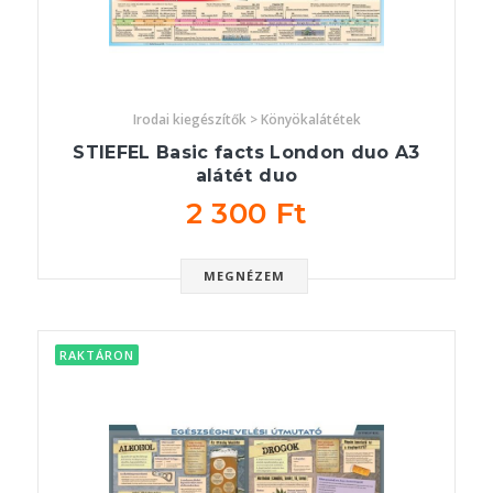
Irodai kiegészítők > Könyökalátétek
STIEFEL Basic facts London duo A3
alátét duo
2 300 Ft
MEGNÉZEM
RAKTÁRON