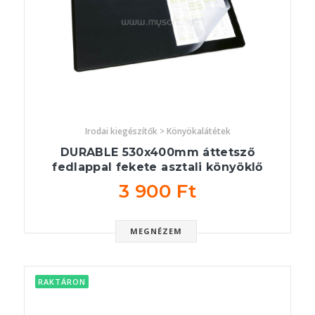
Irodai kiegészítők > Könyökalátétek
DURABLE 530x400mm áttetsző
fedlappal fekete asztali könyöklő
3 900 Ft
MEGNÉZEM
RAKTÁRON