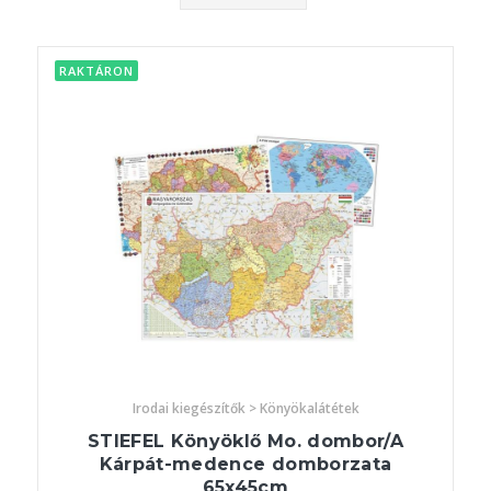
RAKTÁRON
Irodai kiegészítők > Könyökalátétek
STIEFEL Könyöklő Mo. dombor/A
Kárpát-medence domborzata
65x45cm