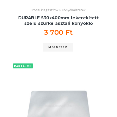
Irodai kiegészítők > Könyökalátétek
DURABLE 530x400mm lekerekített
szélű szürke asztali könyöklő
3 700 Ft
MEGNÉZEM
RAKTÁRON