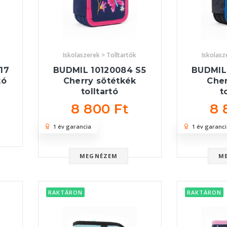
Iskolaszerek > Tolltartók
Iskolasz
17
BUDMIL 10120084 S5
BUDMIL
tó
Cherry sötétkék
Cher
tolltartó
t
8 800 Ft
8 
1 év garancia
1 év garanci
MEGNÉZEM
M
RAKTÁRON
RAKTÁRON