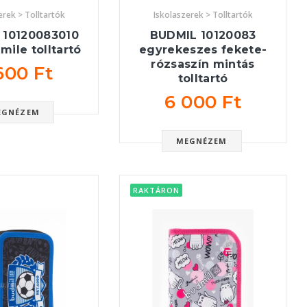
erek > Tolltartók
Iskolaszerek > Tolltartók
 10120083010
BUDMIL 10120083
mile tolltartó
egyrekeszes fekete-
rózsaszín mintás
600 Ft
tolltartó
6 000 Ft
EGNÉZEM
MEGNÉZEM
RAKTÁRON