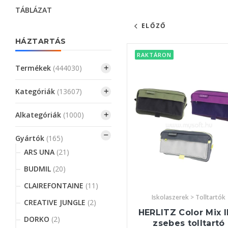
TÁBLÁZAT
ELŐZŐ
HÁZTARTÁS
RAKTÁRON
Termékek
(444030)
Kategóriák
(13607)
Alkategóriák
(1000)
Gyártók
(165)
ARS UNA
(21)
BUDMIL
(20)
CLAIREFONTAINE
(11)
Iskolaszerek > Tolltartók
CREATIVE JUNGLE
(2)
HERLITZ Color Mix II
DORKO
(2)
zsebes tolltartó