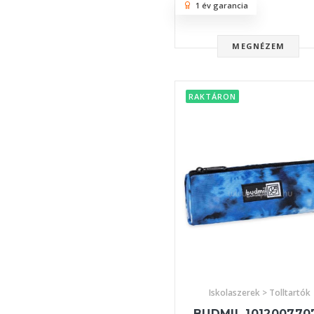
1 év garancia
MEGNÉZEM
RAKTÁRON
Iskolaszerek > Tolltartók
BUDMIL 101200770