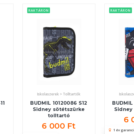
RAKTÁRON
RAKTÁRON
Iskolaszerek > Tolltartók
Iskolasz
11
BUDMIL 10120086 S12
BUDMIL 
Sidney sötétszürke
Sidney 
tolltartó
6 
6 000 Ft
1 év garanci