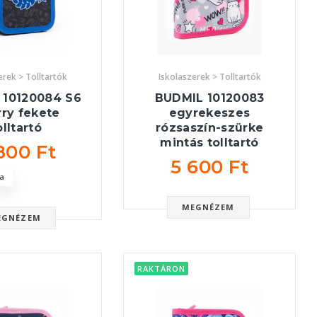
erek > Tolltartók
Iskolaszerek > Tolltartók
 10120084 S6
BUDMIL 10120083
ry fekete
egyrekeszes
olltartó
rózsaszín-szürke
mintás tolltartó
800 Ft
5 600 Ft
a
MEGNÉZEM
EGNÉZEM
RAKTÁRON