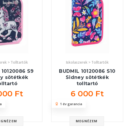
erek > Tolltartók
Iskolaszerek > Tolltartók
 10120086 S9
BUDMIL 10120086 S10
y sötétkék
Sidney sötétkék
olltartó
tolltartó
000 Ft
6 000 Ft
a
1 év garancia
EGNÉZEM
MEGNÉZEM