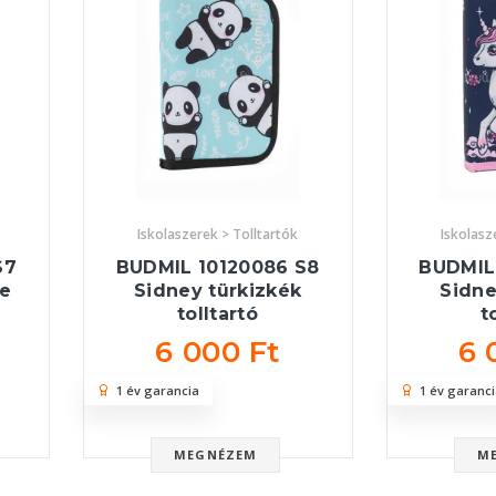
Iskolaszerek > Tolltartók
Iskolasz
S7
BUDMIL 10120086 S8
BUDMIL
ke
Sidney türkizkék
Sidne
tolltartó
t
6 000 Ft
6 
1 év garancia
1 év garanci
MEGNÉZEM
M