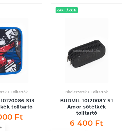
RAKTÁRON
erek > Tolltartók
Iskolaszerek > Tolltartók
10120086 S13
BUDMIL 10120087 S1
kék tolltartó
Amor sötétkék
tolltartó
000 Ft
6 400 Ft
a