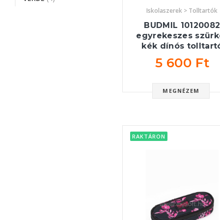
Iskolaszerek > Tolltartók
BUDMIL 1012008
egyrekeszes szürk
kék dínós tolltart
5 600 Ft
MEGNÉZEM
RAKTÁRON