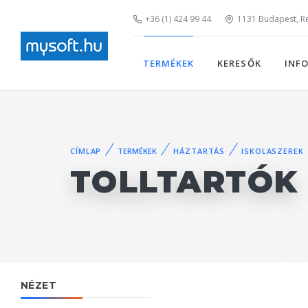
+36 (1) 424 99 44
1131 Budapest, Rei
TERMÉKEK
KERESŐK
INF
CÍMLAP
TERMÉKEK
HÁZTARTÁS
ISKOLASZEREK
TOLLTARTÓK
NÉZET