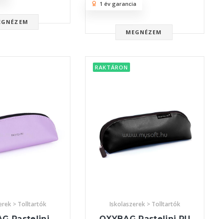
1 év garancia
EGNÉZEM
MEGNÉZEM
RAKTÁRON
erek > Tolltartók
Iskolaszerek > Tolltartók
G Pastelini
OXYBAG Pastelini PU