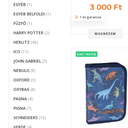
EGYÉB
(1)
3 000 Ft
EGYEB BELFOLDI
(1)
1 év garancia
FŰZFŐ
(1)
HARRY POTTER
(2)
MEGNÉZEM
HERLITZ
(46)
ICO
(11)
RAKTÁRON
JOHN GABRIEL
(3)
NEBULO
(8)
OXFORD
(3)
OXYBAG
(8)
PAGNA
(4)
PIGNA
(7)
SCHNEIDERS
(10)
VERDE
(4)