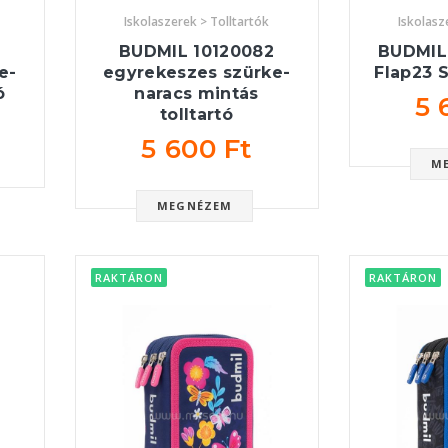
Iskolaszerek > Tolltartók
Iskolasz
2
BUDMIL 10120082
BUDMIL
e-
egyrekeszes szürke-
Flap23 S
ó
naracs mintás
5 
tolltartó
5 600 Ft
M
MEGNÉZEM
RAKTÁRON
RAKTÁRON