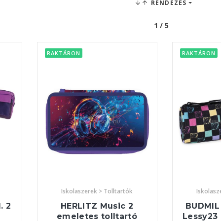
RENDEZÉS
1 / 5
RAKTÁRON
RAKTÁRON
Iskolaszerek > Tolltartók
Iskolasz
. 2
HERLITZ Music 2
BUDMIL
emeletes tolltartó
Lessy23 