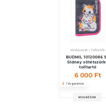
Iskolaszerek > Tolltartók
BUDMIL 10120086 
Sidney sötétszür
tolltartó
6 000 Ft
1 év garancia
MEGNÉZEM