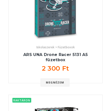
Iskolaszerek > Füzetboxok
ARS UNA Drone Racer 5131 A5
füzetbox
2 300 Ft
MEGNÉZEM
RAKTÁRON