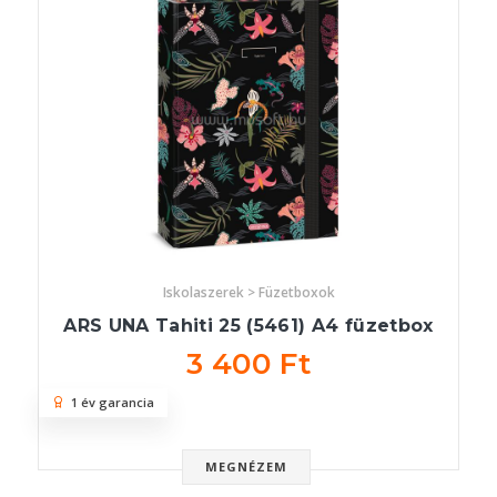
Iskolaszerek > Füzetboxok
ARS UNA Tahiti 25 (5461) A4 füzetbox
3 400 Ft
1 év garancia
MEGNÉZEM