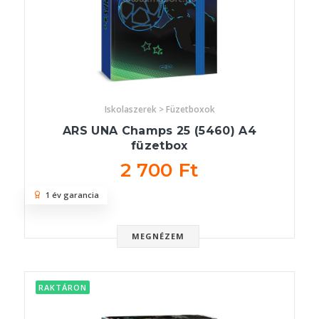
Iskolaszerek > Füzetboxok
ARS UNA Champs 25 (5460) A4
füzetbox
2 700 Ft
1 év garancia
MEGNÉZEM
RAKTÁRON