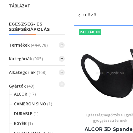
TÁBLÁZAT
ELŐZŐ
EGÉSZSÉG- ÉS
SZÉPSÉGÁPOLÁS
RAKTÁRON
Termékek
(444078)
Kategóriák
(905)
Alkategóriák
(168)
Gyártók
(49)
ALCOR
(17)
CAMERON SINO
(1)
DURABLE
(1)
Egészségmegőrzés > Egyé
gyógyászati termék
EGYÉB
(1)
ALCOR 3D Spande