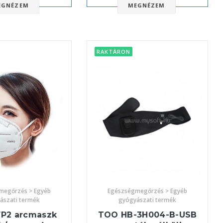
EGNÉZEM
MEGNÉZEM
RAKTÁRON
megőrzés > Egyéb
Egészségmegőrzés > Egyéb
ászati termék
gyógyászati termék
FP2 arcmaszk
TOO HB-3H004-B-USB