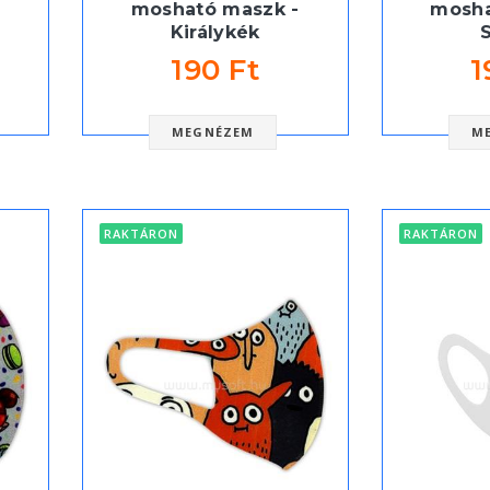
mosható maszk -
mosha
Királykék
190 Ft
1
MEGNÉZEM
M
RAKTÁRON
RAKTÁRON