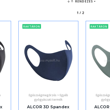
RENDEZÉS
1 / 2
RAKTÁRON
RAKTÁRON
b
Egészségmegőrzés > Egyéb
Egészség
gyógyászati termék
gyógy
x
ALCOR 3D Spandex
ALCOR