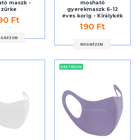
tó maszk -
mosható
Szürke
gyerekmaszk 6-12
éves korig - Királykék
90 Ft
190 Ft
EGNÉZEM
MEGNÉZEM
RAKTÁRON