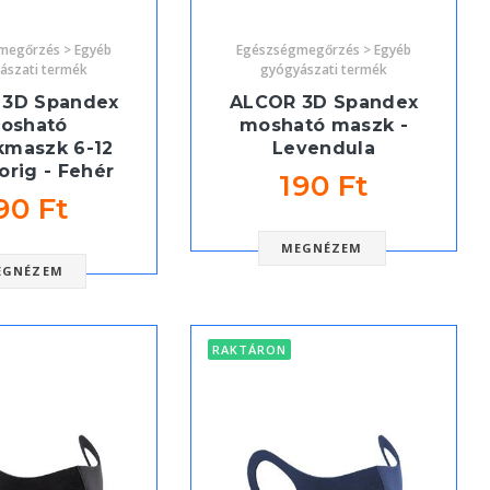
megőrzés > Egyéb
Egészségmegőrzés > Egyéb
ászati termék
gyógyászati termék
 3D Spandex
ALCOR 3D Spandex
osható
mosható maszk -
kmaszk 6-12
Levendula
orig - Fehér
190 Ft
90 Ft
MEGNÉZEM
EGNÉZEM
RAKTÁRON