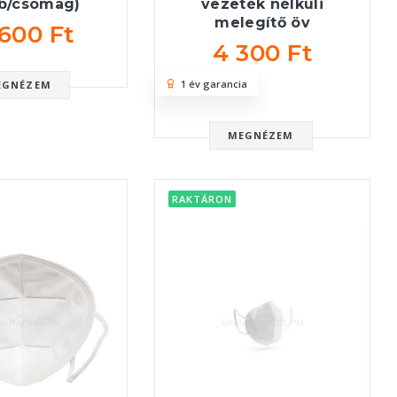
db/csomag)
vezeték nélküli
melegítő öv
 600 Ft
4 300 Ft
1 év garancia
EGNÉZEM
MEGNÉZEM
RAKTÁRON