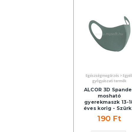
Egészségmegőrzés > Egyé
gyógyászati termék
ALCOR 3D Spande
mosható
gyerekmaszk 13-1
éves korig - Szür
190 Ft