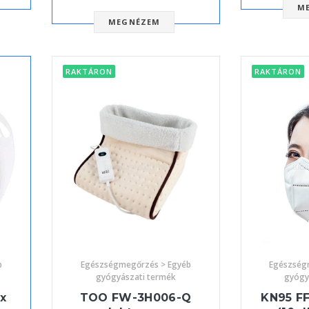
M
MEGNÉZEM
RAKTÁRON
RAKTÁRON
b
Egészségmegőrzés > Egyéb
Egészség
gyógyászati termék
gyógy
x
TOO FW-3H006-Q
KN95 F