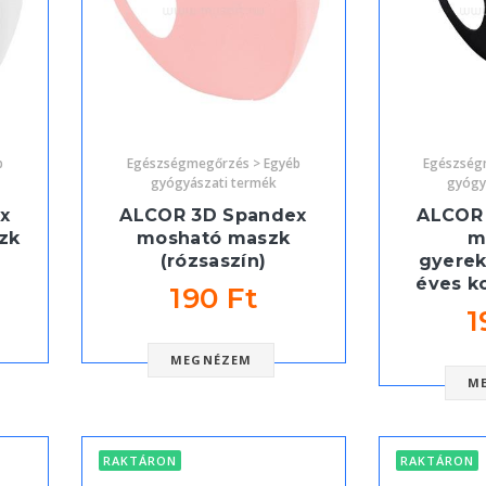
b
Egészségmegőrzés > Egyéb
Egészség
gyógyászati termék
gyógy
x
ALCOR 3D Spandex
ALCOR
zk
mosható maszk
m
(rózsaszín)
gyerek
éves ko
190 Ft
1
MEGNÉZEM
M
RAKTÁRON
RAKTÁRON