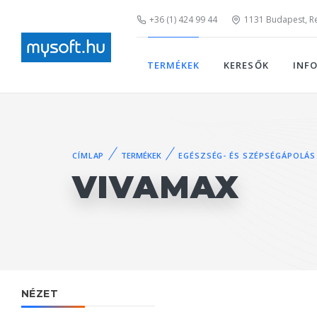
+36 (1) 424 99 44
1131 Budapest, Rei
TERMÉKEK
KERESŐK
INF
CÍMLAP
TERMÉKEK
EGÉSZSÉG- ÉS SZÉPSÉGÁPOLÁS
VIVAMAX
NÉZET