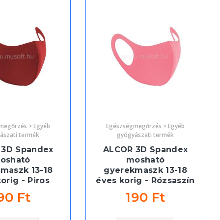
megőrzés > Egyéb
Egészségmegőrzés > Egyéb
ászati termék
gyógyászati termék
 3D Spandex
ALCOR 3D Spandex
osható
mosható
maszk 13-18
gyerekmaszk 13-18
orig - Piros
éves korig - Rózsaszín
90 Ft
190 Ft