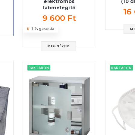
elektromos
(10 
lábmelegítő
16
9 600 Ft
1 év garancia
M
MEGNÉZEM
RAKTÁRON
RAKTÁRON