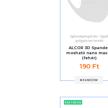
Egészségmegőrzés > Egyé
gyógyászati termék
ALCOR 3D Spande
mosható nano mas
(fehér)
190 Ft
MEGNÉZEM
RAKTÁRON