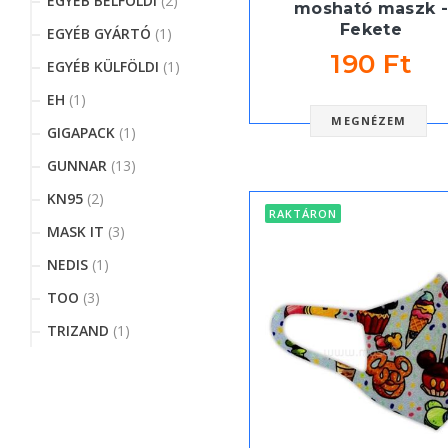
EGYEB BELFOLDI
(2)
mosható maszk -
Fekete
EGYÉB GYÁRTÓ
(1)
190 Ft
EGYÉB KÜLFÖLDI
(1)
EH
(1)
MEGNÉZEM
GIGAPACK
(1)
GUNNAR
(13)
KN95
(2)
RAKTÁRON
MASK IT
(3)
NEDIS
(1)
TOO
(3)
TRIZAND
(1)