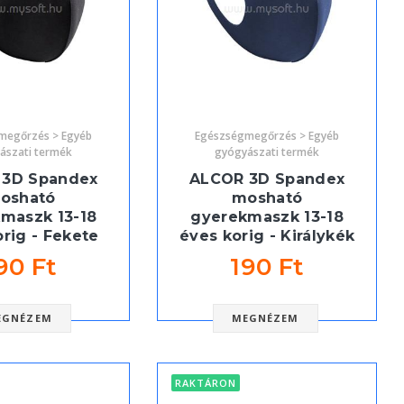
megőrzés > Egyéb
Egészségmegőrzés > Egyéb
ászati termék
gyógyászati termék
 3D Spandex
ALCOR 3D Spandex
osható
mosható
maszk 13-18
gyerekmaszk 13-18
rig - Fekete
éves korig - Királykék
90 Ft
190 Ft
EGNÉZEM
MEGNÉZEM
RAKTÁRON