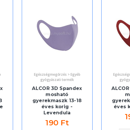
b
Egészségmegőrzés > Egyéb
Egészség
gyógyászati termék
gyógy
x
ALCOR 3D Spandex
ALCOR
mosható
m
8
gyerekmaszk 13-18
gyerek
ke
éves korig -
éves k
Levendula
1
190 Ft