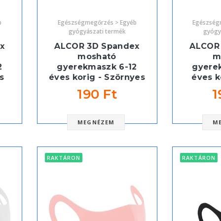
b
Egészségmegőrzés > Egyéb
Egészség
gyógyászati termék
gyógy
x
ALCOR 3D Spandex
ALCOR
mosható
m
2
gyerekmaszk 6-12
gyere
s
éves korig - Szörnyes
éves k
190 Ft
1
MEGNÉZEM
M
RAKTÁRON
RAKTÁRON