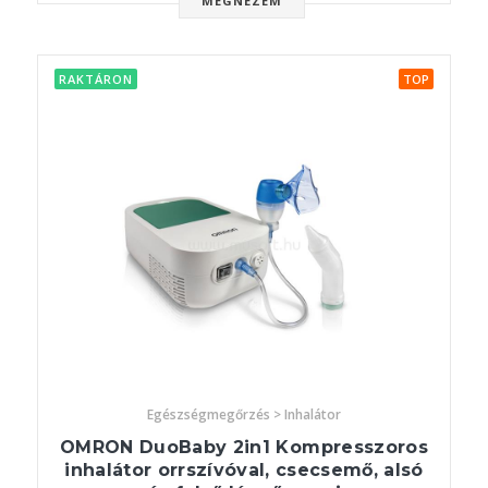
MEGNÉZEM
RAKTÁRON
TOP
Egészségmegőrzés > Inhalátor
OMRON DuoBaby 2in1 Kompresszoros
inhalátor orrszívóval, csecsemő, alsó