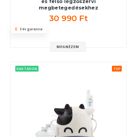
és felső légzőszervi
megbetegedésekhez
30 990 Ft
3 év garancia
MEGNÉZEM
RAKTÁRON
TOP