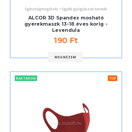
Egészségmegőrzés > Egyéb gyógyászati termék
ALCOR 3D Spandex mosható
gyerekmaszk 13-18 éves korig -
Levendula
190 Ft
MEGNÉZEM
RAKTÁRON
TOP