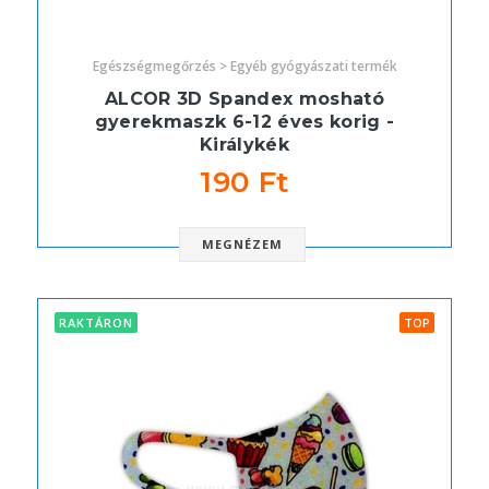
Egészségmegőrzés > Egyéb gyógyászati termék
ALCOR 3D Spandex mosható
gyerekmaszk 6-12 éves korig -
Királykék
190 Ft
MEGNÉZEM
RAKTÁRON
TOP