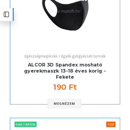
Egészségmegőrzés > Egyéb gyógyászati termék
ALCOR 3D Spandex mosható
gyerekmaszk 13-18 éves korig -
Fekete
190 Ft
MEGNÉZEM
RAKTÁRON
TOP