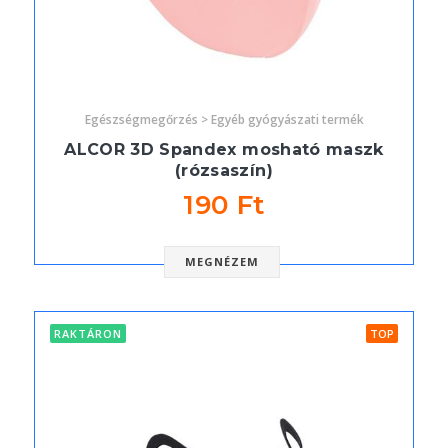
Egészségmegőrzés > Egyéb gyógyászati termék
ALCOR 3D Spandex mosható maszk
(rózsaszín)
190 Ft
MEGNÉZEM
RAKTÁRON
TOP