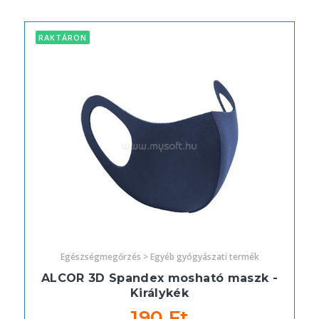
RAKTÁRON
Egészségmegőrzés > Egyéb gyógyászati termék
ALCOR 3D Spandex mosható maszk -
Királykék
190 Ft