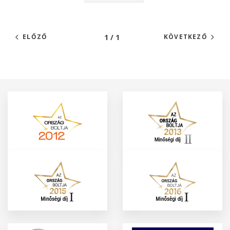
1 / 1
ELŐZŐ
KÖVETKEZŐ