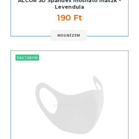
ALCOR 3D Spandex mosható maszk -
Levendula
190 Ft
MEGNÉZEM
RAKTÁRON