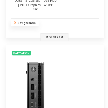
DDR5 | 512GB SSD | 0GB HDD
| INTEL Graphics | W10/11
PRO
3 év garancia
MEGNÉZEM
RAKTÁRON