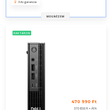
3 év garancia
MEGNÉZEM
RAKTÁRON
470 990 Ft
370 858 Ft + ÁFA