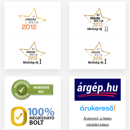
Árukereső, a hiteles
vásárlási kalauz