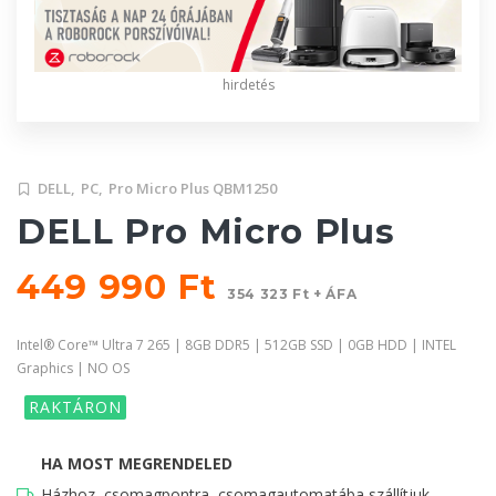
hirdetés
DELL,
PC,
Pro Micro Plus QBM1250
DELL Pro Micro Plus
449 990 Ft
354 323 Ft + ÁFA
Intel® Core™ Ultra 7 265 | 8GB DDR5 | 512GB SSD | 0GB HDD | INTEL
Graphics | NO OS
RAKTÁRON
HA MOST MEGRENDELED
Házhoz, csomagpontra, csomagautomatába szállítjuk