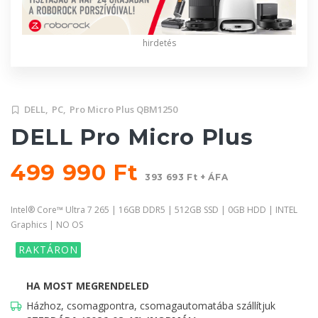
hirdetés
DELL,
PC,
Pro Micro Plus QBM1250
DELL Pro Micro Plus
499 990 Ft
393 693 Ft + ÁFA
Intel® Core™ Ultra 7 265 | 16GB DDR5 | 512GB SSD | 0GB HDD | INTEL
Graphics | NO OS
RAKTÁRON
HA MOST MEGRENDELED
Házhoz, csomagpontra, csomagautomatába szállítjuk