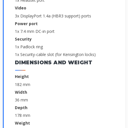
1x Headset port
Video
3x DisplayPort 1.4a (HBR3 support) ports
Power port
1x 7.4 mm DC-in port
Security
1x Padlock ring
1x Security-cable slot (for Kensington locks)
DIMENSIONS AND WEIGHT
Height
182 mm
Width
36 mm
Depth
178 mm
Weight