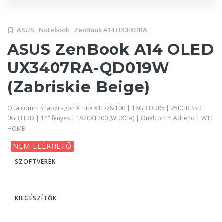
ASUS,
Notebook,
ZenBook A14 UX3407RA
ASUS ZenBook A14 OLED
UX3407RA-QD019W
(Zabriskie Beige)
Qualcomm Snapdragon X Elite X1E-78-100 | 16GB DDR5 | 250GB SSD |
0GB HDD | 14" fényes | 1920X1200 (WUXGA) | Qualcomm Adreno | W11
HOME
NEM ELÉRHETŐ
SZOFTVEREK
KIEGÉSZÍTŐK