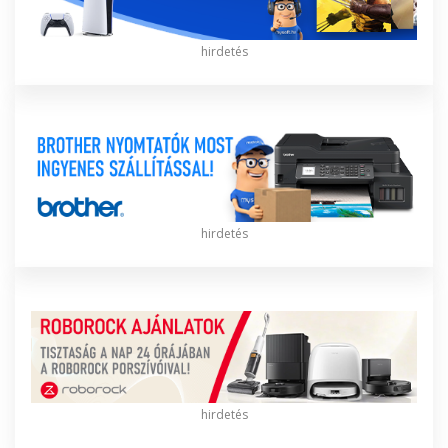
hirdetés
hirdetés
hirdetés