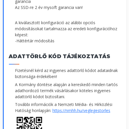
garancia
Az SSD-re 2 év mysoft garancia van!
A kiválasztott konfiguráció az alábbi opciós
módosításokat tartalmazza az eredeti konfigurációhoz
képest:
-Háttértár módosítás
ADATTÖRLŐ KÓD TÁJÉKOZTATÁS
Fizetésnél kérd az ingyenes adattörlő kódot adataidnak
biztonsága érdekében!
A Kormány döntése alapján a kereskedő minden tartós
adathordozó termék vásárlásakor köteles ingyenes
adattörlő kódot biztosítani.
További információk a Nemzeti Média- és Hírközlési
Hatóság honlapján:
https://nmhh.hu/veglegestorles