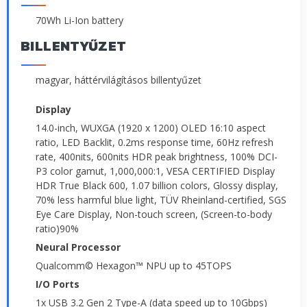
70Wh Li-Ion battery
BILLENTYŰZET
magyar, háttérvilágításos billentyűzet
Display
14.0-inch, WUXGA (1920 x 1200) OLED 16:10 aspect
ratio, LED Backlit, 0.2ms response time, 60Hz refresh
rate, 400nits, 600nits HDR peak brightness, 100% DCI-
P3 color gamut, 1,000,000:1, VESA CERTIFIED Display
HDR True Black 600, 1.07 billion colors, Glossy display,
70% less harmful blue light, TÜV Rheinland-certified, SGS
Eye Care Display, Non-touch screen, (Screen-to-body
ratio)90%
Neural Processor
Qualcomm© Hexagon™ NPU up to 45TOPS
I/O Ports
1x USB 3.2 Gen 2 Type-A (data speed up to 10Gbps)