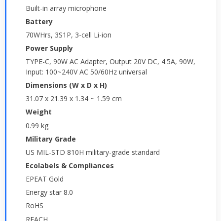
Built-in array microphone
Battery
70WHrs, 3S1P, 3-cell Li-ion
Power Supply
TYPE-C, 90W AC Adapter, Output 20V DC, 4.5A, 90W,
Input: 100~240V AC 50/60Hz universal
Dimensions (W x D x H)
31.07 x 21.39 x 1.34 ~ 1.59 cm
Weight
0.99 kg
Military Grade
US MIL-STD 810H military-grade standard
Ecolabels & Compliances
EPEAT Gold
Energy star 8.0
RoHS
REACH