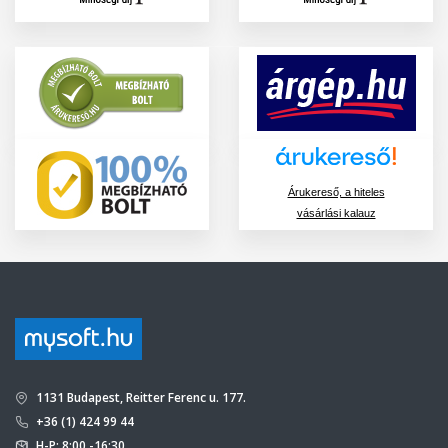
Árukereső, a hiteles
vásárlási kalauz
1131 Budapest, Reitter Ferenc u. 177.
+36 (1) 424 99 44
H-P: 8:00 -16:30