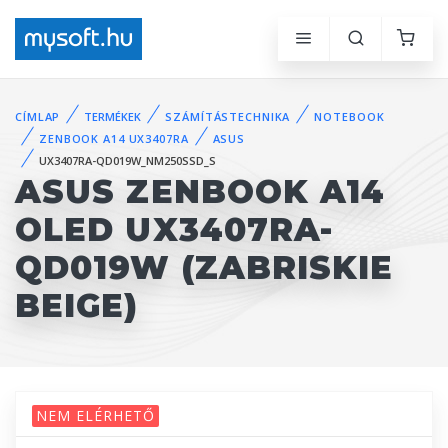
CÍMLAP
TERMÉKEK
SZÁMÍTÁSTECHNIKA
NOTEBOOK
ZENBOOK A14 UX3407RA
ASUS
UX3407RA-QD019W_NM250SSD_S
ASUS ZENBOOK A14
OLED UX3407RA-
QD019W (ZABRISKIE
BEIGE)
NEM ELÉRHETŐ