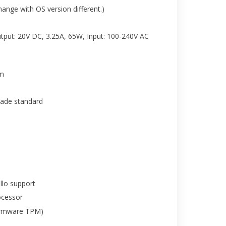
nge with OS version different.)
put: 20V DC, 3.25A, 65W, Input: 100-240V AC
cm
rade standard
lo support
ocessor
irmware TPM)