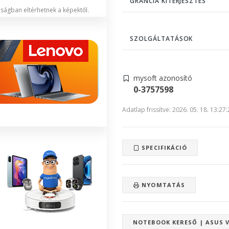
GRANCIA KITERJESZTÉS
lóságban eltérhetnek a képektől.
SZOLGÁLTATÁSOK
mysoft azonosító
0-3757598
Adatlap frissítve: 2026. 05. 18. 13:27
SPECIFIKÁCIÓ
NYOMTATÁS
NOTEBOOK KERESŐ | ASUS V