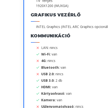
14" fényes
1920X1200 (WUXGA)
GRAFIKUS VEZÉRLŐ
INTEL Graphics (INTEL ARC Graphics opcionál
KOMMUNIKÁCIÓ
LAN: nincs
Wi-Fi:
van
4G:
nincs
Bluetooth:
van
USB 2.0:
nincs
USB 3.0:
2 db
HDMI:
van
Kártyaolvasó:
van
Kamera:
van
Ujjlenyomatolvasó:
nincs