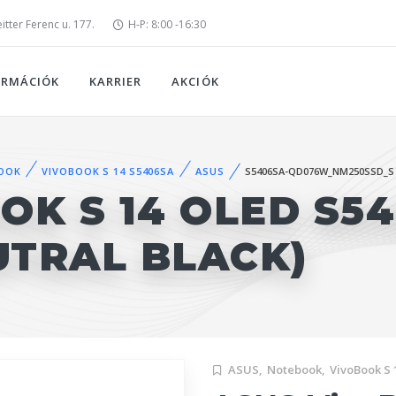
tter Ferenc u. 177.
H-P: 8:00 -16:30
ORMÁCIÓK
KARRIER
AKCIÓK
OOK
VIVOBOOK S 14 S5406SA
ASUS
S5406SA-QD076W_NM250SSD_S
OK S 14 OLED S54
UTRAL BLACK)
ASUS,
Notebook,
VivoBook S 