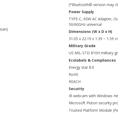
(*Bluetooth© version may cha
Power Supply
TYPE-C, 65W AC Adapter, Out
50/60GHz universal
isan)
Dimensions (W x D x H)
31.05 x 22.19 x 1.39 ~ 1.59 
Military Grade
US MIL-STD 810H military-g
Ecolabels & Compliances
Energy star 8.0
RoHS
REACH
Security
IR webcam with Windows Hel
Microsoft Pluton security pr
Trusted Platform Module (F