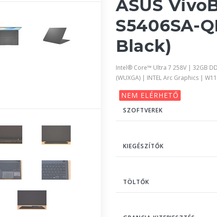
ASUS VivoB
S5406SA-Q
Black)
Intel® Core™ Ultra 7 258V | 32GB D
(WUXGA) | INTEL Arc Graphics | W1
NEM ELÉRHETŐ
SZOFTVEREK
KIEGÉSZÍTŐK
TÖLTŐK