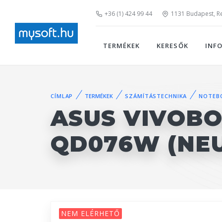
+36 (1) 424 99 44
1131 Budapest, Rei
TERMÉKEK
KERESŐK
INF
CÍMLAP
TERMÉKEK
SZÁMÍTÁSTECHNIKA
NOTEB
ASUS VIVOBO
QD076W (NE
NEM ELÉRHETŐ