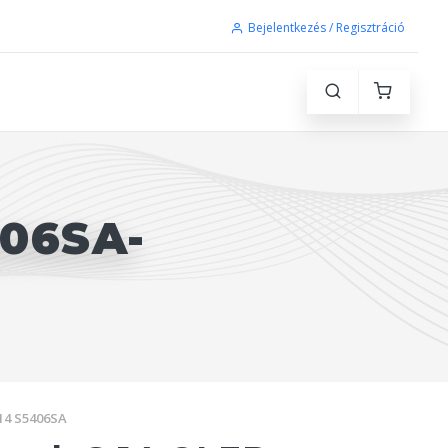
Bejelentkezés / Regisztráció
06SA-
14 S5406SA