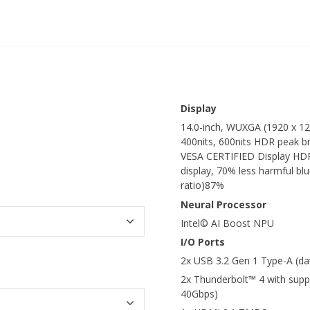
Display
14.0-inch, WUXGA (1920 x 12
400nits, 600nits HDR peak b
VESA CERTIFIED Display HDR T
display, 70% less harmful bl
ratio)87%
Neural Processor
Intel© AI Boost NPU
I/O Ports
2x USB 3.2 Gen 1 Type-A (da
2x Thunderbolt™ 4 with suppo
40Gbps)