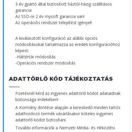
3 év gyártó által biztosított háztól-házig szállításos
garancia
Az SSD-re 2 év mysoft garancia van!
Az operációs rendszer telepítést igényel!
A kiválasztott konfiguráció az alábbi opciós
módosításokat tartalmazza az eredeti konfigurációhoz
képest:
-Háttértár módosítás
-Operációs rendszer módosítás
ADATTÖRLŐ KÓD TÁJÉKOZTATÁS
Fizetésnél kérd az ingyenes adattörlő kódot adataidnak
biztonsága érdekében!
A Kormány döntése alapján a kereskedő minden tartós
adathordozó termék vásárlásakor köteles ingyenes
adattörlő kódot biztosítani.
További információk a Nemzeti Média- és Hírközlési