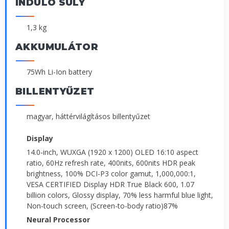
INDULÓ SÚLY
1,3 kg
AKKUMULÁTOR
75Wh Li-Ion battery
BILLENTYŰZET
magyar, háttérvilágításos billentyűzet
Display
14.0-inch, WUXGA (1920 x 1200) OLED 16:10 aspect
ratio, 60Hz refresh rate, 400nits, 600nits HDR peak
brightness, 100% DCI-P3 color gamut, 1,000,000:1,
VESA CERTIFIED Display HDR True Black 600, 1.07
billion colors, Glossy display, 70% less harmful blue light,
Non-touch screen, (Screen-to-body ratio)87%
Neural Processor