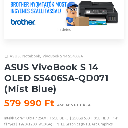
hirdetés
ASUS,
Notebook,
VivoBook S 14 S5406SA
ASUS VivoBook S 14
OLED S5406SA-QD071
(Mist Blue)
579 990 Ft
456 685 Ft + ÁFA
Intel® Core™ Ultra 7 256V | 16GB DDR5 | 250GB SSD | 0GB HDD | 14"
fényes | 1920X1200 (WUXGA) | INTEL Graphics (INTEL Arc Graphics