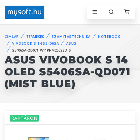
CÍMLAP
TERMÉKEK
SZÁMÍTÁSTECHNIKA
NOTEBOOK
VIVOBOOK S 14 S5406SA
ASUS
S5406SA-QD071_W11PNM250SSD_S
ASUS VIVOBOOK S 14
OLED S5406SA-QD071
(MIST BLUE)
RAKTÁRON