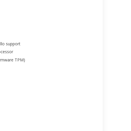
lo support
ocessor
irmware TPM)