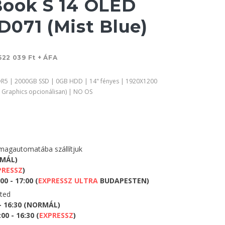
ook S 14 OLED
071 (Mist Blue)
522 039 Ft + ÁFA
DR5 | 2000GB SSD | 0GB HDD | 14" fényes | 1920X1200
 Graphics opcionálisan) | NO OS
agautomatába szállítjuk
RMÁL)
PRESSZ
)
0 - 17:00 (
EXPRESSZ ULTRA
BUDAPESTEN)
eted
 - 16:30 (NORMÁL)
0 - 16:30 (
EXPRESSZ
)