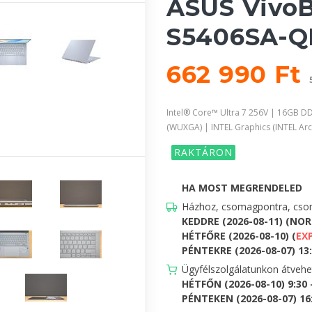
ASUS VivoB
S5406SA-QD
662 990 Ft
Intel® Core™ Ultra 7 256V | 16GB D
(WUXGA) | INTEL Graphics (INTEL Arc
RAKTÁRON
HA MOST MEGRENDELED
Házhoz, csomagpontra, csom
KEDDRE (2026-08-11) (NO
HÉTFŐRE (2026-08-10) (
EX
PÉNTEKRE (2026-08-07) 13:0
Ügyfélszolgálatunkon átveh
HÉTFŐN (2026-08-10) 9:30
PÉNTEKEN (2026-08-07) 16:0