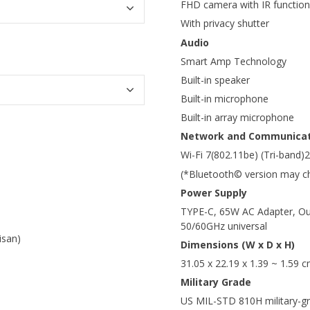
FHD camera with IR function
With privacy shutter
Audio
Smart Amp Technology
Built-in speaker
Built-in microphone
Built-in array microphone
Network and Communicat
Wi-Fi 7(802.11be) (Tri-band)
(*Bluetooth© version may cha
Power Supply
TYPE-C, 65W AC Adapter, Out
50/60GHz universal
isan)
Dimensions (W x D x H)
31.05 x 22.19 x 1.39 ~ 1.59 
Military Grade
US MIL-STD 810H military-g