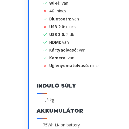
Wi-Fi:
van
4G:
nincs
Bluetooth:
van
USB 2.0:
nincs
USB 3.0:
2 db
HDMI:
van
Kártyaolvasó:
van
Kamera:
van
Ujjlenyomatolvasó:
nincs
INDULÓ SÚLY
1,3 kg
AKKUMULÁTOR
75Wh Li-Ion battery