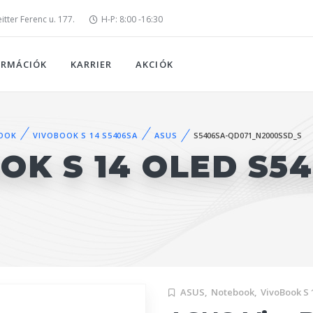
tter Ferenc u. 177.
H-P: 8:00 -16:30
ORMÁCIÓK
KARRIER
AKCIÓK
OOK
VIVOBOOK S 14 S5406SA
ASUS
S5406SA-QD071_N2000SSD_S
OK S 14 OLED S5
ASUS,
Notebook,
VivoBook S 