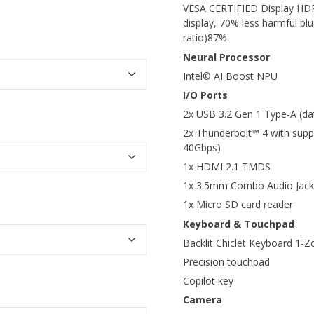
VESA CERTIFIED Display HDR T
display, 70% less harmful bl
ratio)87%
Neural Processor
Intel© AI Boost NPU
I/O Ports
2x USB 3.2 Gen 1 Type-A (da
2x Thunderbolt™ 4 with suppo
40Gbps)
1x HDMI 2.1 TMDS
1x 3.5mm Combo Audio Jack
1x Micro SD card reader
Keyboard & Touchpad
Backlit Chiclet Keyboard 1
Precision touchpad
Copilot key
Camera