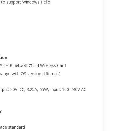
 to support Windows Hello
ion
2*2 + Bluetooth© 5.4 Wireless Card
nge with OS version different.)
put: 20V DC, 3.25A, 65W, Input: 100-240V AC
cm
rade standard