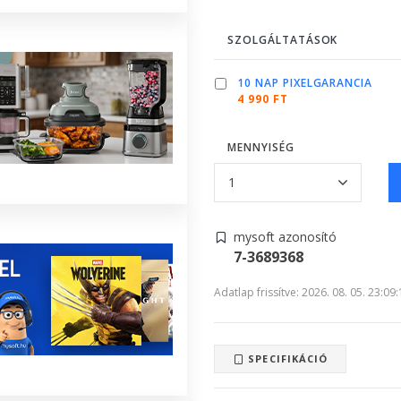
SZOLGÁLTATÁSOK
10 NAP PIXELGARANCIA
4 990 FT
MENNYISÉG
mysoft azonosító
7-3689368
Adatlap frissítve: 2026. 08. 05. 23:09
SPECIFIKÁCIÓ