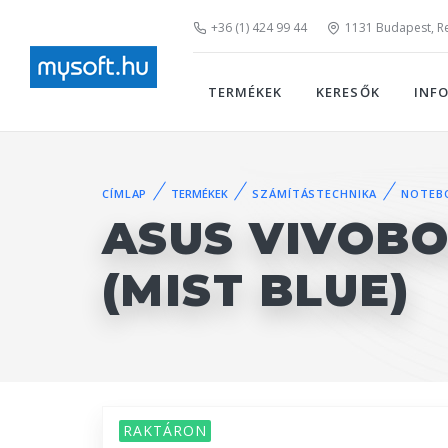
+36 (1) 424 99 44
1131 Budapest, Rei
TERMÉKEK
KERESŐK
INF
CÍMLAP
TERMÉKEK
SZÁMÍTÁSTECHNIKA
NOTEB
ASUS VIVOBO
(MIST BLUE)
RAKTÁRON