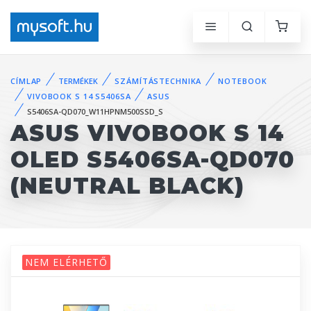
CÍMLAP
TERMÉKEK
SZÁMÍTÁSTECHNIKA
NOTEBOOK
VIVOBOOK S 14 S5406SA
ASUS
S5406SA-QD070_W11HPNM500SSD_S
ASUS VIVOBOOK S 14
OLED S5406SA-QD070
(NEUTRAL BLACK)
NEM ELÉRHETŐ