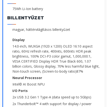
75Wh Li-Ion battery
BILLENTYŰZET
magyar, háttérvilágításos billentyűzet
Display
14.0-inch, WUXGA (1920 x 1200) OLED 16:10 aspect
ratio, 60Hz refresh rate, 400nits, 600nits HDR peak
brightness, 100% DCI-P3 color gamut, 1,000,000:1,
VESA CERTIFIED Display HDR True Black 600, 1.07
billion colors, Glossy display, 70% less harmful blue light,
Non-touch screen, (Screen-to-body ratio)87%
Neural Processor
Intel© AI Boost NPU
I/O Ports
2x USB 3.2 Gen 1 Type-A (data speed up to 5Gbps)
2x Thunderbolt™ 4 with support for display / power