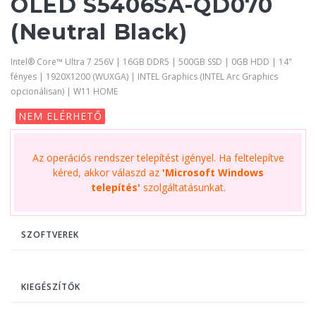
OLED S5406SA-QD070
(Neutral Black)
Intel® Core™ Ultra 7 256V | 16GB DDR5 | 500GB SSD | 0GB HDD | 14"
fényes | 1920X1200 (WUXGA) | INTEL Graphics (INTEL Arc Graphics
opcionálisan) | W11 HOME
NEM ELÉRHETŐ
Az operációs rendszer telepítést igényel. Ha feltelepítve
kéred, akkor válaszd az
'Microsoft Windows
telepítés'
szolgáltatásunkat.
SZOFTVEREK
KIEGÉSZÍTŐK