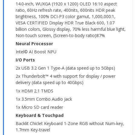
14.0-inch, WUXGA (1920 x 1200) OLED 16:10 aspect
ratio, 60Hz refresh rate, 400nits, 600nits HDR peak
brightness, 100% DCI-P3 color gamut, 1,000,000:1,
VESA CERTIFIED Display HDR True Black 600, 1.07
billion colors, Glossy display, 70% less harmful blue light,
Non-touch screen, (Screen-to-body ratio)87%
Neural Processor
Intel© AI Boost NPU
I/O Ports
2x USB 3.2 Gen 1 Type-A (data speed up to 5Gbps)
2x Thunderbolt™ 4 with support for display / power
delivery (data speed up to 40Gbps)
1x HDMI 2.1 TMDS
1x 3.5mm Combo Audio Jack
1x Micro SD card reader
Keyboard & Touchpad
Backlit Chiclet Keyboard 1-Zone RGB without Num-key,
1.7mm Key-travel