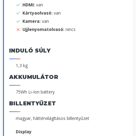
HDMI:
van
Kártyaolvasó:
van
Kamera:
van
Ujjlenyomatolvasó:
nincs
INDULÓ SÚLY
1,3 kg
AKKUMULÁTOR
75Wh Li-Ion battery
BILLENTYŰZET
magyar, háttérvilágításos billentyűzet
Display