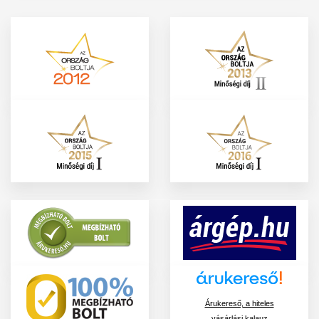
Árukereső, a hiteles
vásárlási kalauz