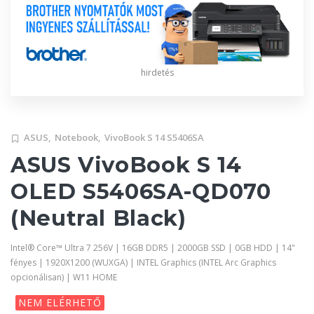
hirdetés
ASUS,
Notebook,
VivoBook S 14 S5406SA
ASUS VivoBook S 14
OLED S5406SA-QD070
(Neutral Black)
Intel® Core™ Ultra 7 256V | 16GB DDR5 | 2000GB SSD | 0GB HDD | 14"
fényes | 1920X1200 (WUXGA) | INTEL Graphics (INTEL Arc Graphics
opcionálisan) | W11 HOME
NEM ELÉRHETŐ