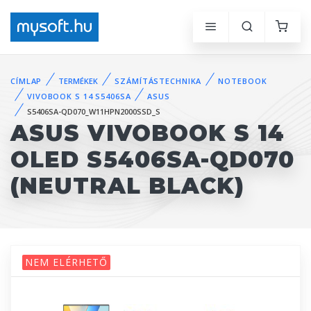
CÍMLAP
TERMÉKEK
SZÁMÍTÁSTECHNIKA
NOTEBOOK
VIVOBOOK S 14 S5406SA
ASUS
S5406SA-QD070_W11HPN2000SSD_S
ASUS VIVOBOOK S 14
OLED S5406SA-QD070
(NEUTRAL BLACK)
NEM ELÉRHETŐ