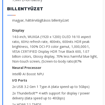
BILLENTYŰZET
magyar, háttérvilágításos billentyűzet
Display
14.0-inch, WUXGA (1920 x 1200) OLED 16:10 aspect
ratio, 60Hz refresh rate, 400nits, 600nits HDR peak
brightness, 100% DCI-P3 color gamut, 1,000,000:1,
VESA CERTIFIED Display HDR True Black 600, 1.07
billion colors, Glossy display, 70% less harmful blue light,
Non-touch screen, (Screen-to-body ratio)87%
Neural Processor
Intel© AI Boost NPU
I/O Ports
2x USB 3.2 Gen 1 Type-A (data speed up to 5Gbps)
2x Thunderbolt™ 4 with support for display / power
delivery (data speed up to 40Gbps)
1x HDMI 2.1 TMDS