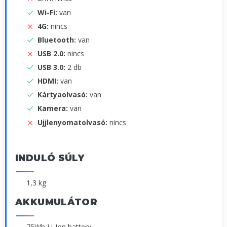
Wi-Fi:
van
4G:
nincs
Bluetooth:
van
USB 2.0:
nincs
USB 3.0:
2 db
HDMI:
van
Kártyaolvasó:
van
Kamera:
van
Ujjlenyomatolvasó:
nincs
INDULÓ SÚLY
1,3 kg
AKKUMULÁTOR
75Wh Li-Ion battery