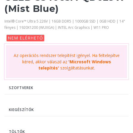
(Mist Blue)
Intel® Core™ Ultra 5 226V | 16GB DDR5 | 1000GB SSD | 0GB HDD | 14"
fényes | 1920X1200 (WUXGA) | INTEL Arc Graphics | W11 PRO
NEM ELÉRHETŐ
Az operációs rendszer telepítést igényel. Ha feltelepítve
kéred, akkor válaszd az
'Microsoft Windows
telepítés'
szolgáltatásunkat.
SZOFTVEREK
KIEGÉSZÍTŐK
TÖLTŐK