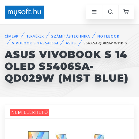
CÍMLAP
TERMÉKEK
SZÁMÍTÁSTECHNIKA
NOTEBOOK
VIVOBOOK S 14 S5406SA
ASUS
S5406SA-QD029W_W11P_S
ASUS VIVOBOOK S 14
OLED S5406SA-
QD029W (MIST BLUE)
NEM ELÉRHETŐ