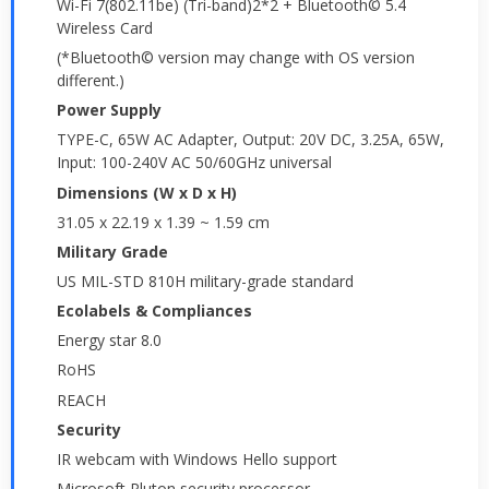
Wi-Fi 7(802.11be) (Tri-band)2*2 + Bluetooth© 5.4
Wireless Card
(*Bluetooth© version may change with OS version
different.)
Power Supply
TYPE-C, 65W AC Adapter, Output: 20V DC, 3.25A, 65W,
Input: 100-240V AC 50/60GHz universal
Dimensions (W x D x H)
31.05 x 22.19 x 1.39 ~ 1.59 cm
Military Grade
US MIL-STD 810H military-grade standard
Ecolabels & Compliances
Energy star 8.0
RoHS
REACH
Security
IR webcam with Windows Hello support
Microsoft Pluton security processor