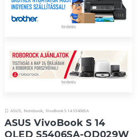
hirdetés
hirdetés
ASUS,
Notebook,
VivoBook S 14 S5406SA
ASUS VivoBook S 14
OLED S5406SA-QD029W