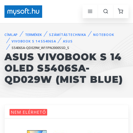
CÍMLAP
TERMÉKEK
SZÁMÍTÁSTECHNIKA
NOTEBOOK
VIVOBOOK S 14 S5406SA
ASUS
S5406SA-QD029W_W11PN2000SSD_S
ASUS VIVOBOOK S 14
OLED S5406SA-
QD029W (MIST BLUE)
NEM ELÉRHETŐ