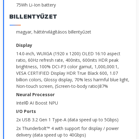
75Wh Li-Ion battery
BILLENTYŰZET
magyar, háttérvilágításos billentyűzet
Display
14.0-inch, WUXGA (1920 x 1200) OLED 16:10 aspect
ratio, 60Hz refresh rate, 400nits, 600nits HDR peak
brightness, 100% DCI-P3 color gamut, 1,000,000:1,
VESA CERTIFIED Display HDR True Black 600, 1.07
billion colors, Glossy display, 70% less harmful blue light,
Non-touch screen, (Screen-to-body ratio)87%
Neural Processor
Intel© AI Boost NPU
I/O Ports
2x USB 3.2 Gen 1 Type-A (data speed up to 5Gbps)
2x Thunderbolt™ 4 with support for display / power
delivery (data speed up to 40Gbps)