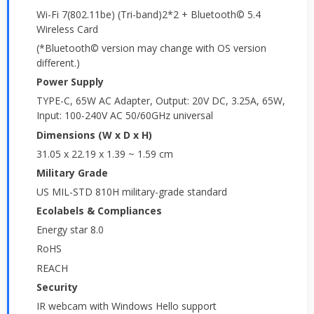
Wi-Fi 7(802.11be) (Tri-band)2*2 + Bluetooth© 5.4
Wireless Card
(*Bluetooth© version may change with OS version
different.)
Power Supply
TYPE-C, 65W AC Adapter, Output: 20V DC, 3.25A, 65W,
Input: 100-240V AC 50/60GHz universal
Dimensions (W x D x H)
31.05 x 22.19 x 1.39 ~ 1.59 cm
Military Grade
US MIL-STD 810H military-grade standard
Ecolabels & Compliances
Energy star 8.0
RoHS
REACH
Security
IR webcam with Windows Hello support