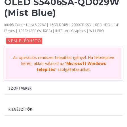
OLED S5406SA-QD029W
(Mist Blue)
Intel® Core™ Ultra 5 226V | 16GB DDR5 | 2000GB SSD | 0GB HDD | 14"
fényes | 1920X1200 (WUXGA) | INTEL Arc Graphics | W11 PRO
NEM ELÉRHETŐ
Az operációs rendszer telepítést igényel. Ha feltelepítve
kéred, akkor válaszd az
'Microsoft Windows
telepítés'
szolgáltatásunkat.
SZOFTVEREK
KIEGÉSZÍTŐK