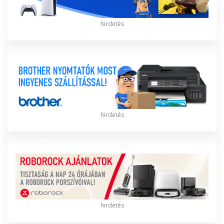
hirdetés
hirdetés
hirdetés