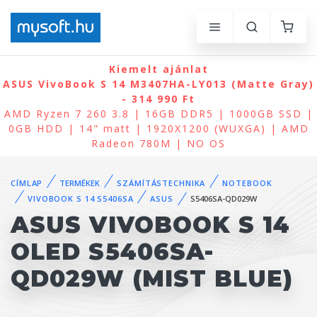
Kiemelt ajánlat
ASUS VivoBook S 14 M3407HA-LY013 (Matte Gray)
- 314 990 Ft
AMD Ryzen 7 260 3.8 | 16GB DDR5 | 1000GB SSD |
0GB HDD | 14" matt | 1920X1200 (WUXGA) | AMD
Radeon 780M | NO OS
CÍMLAP
TERMÉKEK
SZÁMÍTÁSTECHNIKA
NOTEBOOK
VIVOBOOK S 14 S5406SA
ASUS
S5406SA-QD029W
ASUS VIVOBOOK S 14
OLED S5406SA-
QD029W (MIST BLUE)