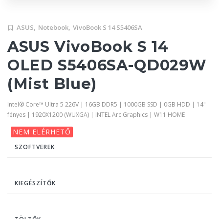
ASUS,
Notebook,
VivoBook S 14 S5406SA
ASUS VivoBook S 14
OLED S5406SA-QD029W
(Mist Blue)
Intel® Core™ Ultra 5 226V | 16GB DDR5 | 1000GB SSD | 0GB HDD | 14"
fényes | 1920X1200 (WUXGA) | INTEL Arc Graphics | W11 HOME
NEM ELÉRHETŐ
SZOFTVEREK
KIEGÉSZÍTŐK