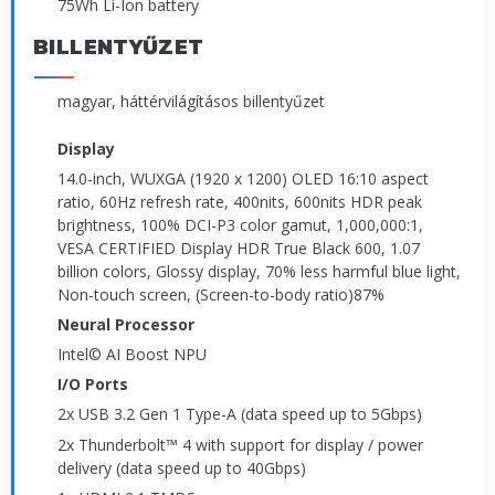
75Wh Li-Ion battery
BILLENTYŰZET
magyar, háttérvilágításos billentyűzet
Display
14.0-inch, WUXGA (1920 x 1200) OLED 16:10 aspect
ratio, 60Hz refresh rate, 400nits, 600nits HDR peak
brightness, 100% DCI-P3 color gamut, 1,000,000:1,
VESA CERTIFIED Display HDR True Black 600, 1.07
billion colors, Glossy display, 70% less harmful blue light,
Non-touch screen, (Screen-to-body ratio)87%
Neural Processor
Intel© AI Boost NPU
I/O Ports
2x USB 3.2 Gen 1 Type-A (data speed up to 5Gbps)
2x Thunderbolt™ 4 with support for display / power
delivery (data speed up to 40Gbps)