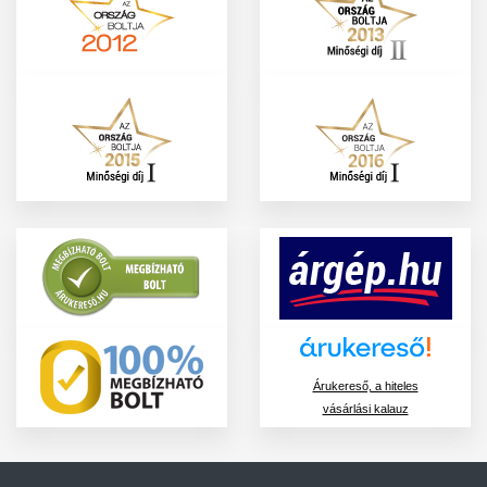
Árukereső, a hiteles
vásárlási kalauz