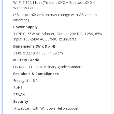
Wi-Fi 7(802.11be) (Tri-band)2*2 + Bluetooth© 5.4
Wireless Card
(*Bluetooth© version may change with OS version
different.)
Power Supply
TYPE-C, 65W AC Adapter, Output: 20V DC, 3.25A, 65W,
Input: 100-240V AC 50/60GHz universal
Dimensions (W x D x H)
31.05 x 22.19 x 1.39 ~ 1.59 cm
Military Grade
US MIL-STD 810H military-grade standard
Ecolabels & Compliances
Energy star 8.0
RoHS
REACH
Security
IR webcam with Windows Hello support