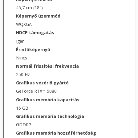
45,7 cm (18")
Képernyő üzemmód
WQXGA
HDCP támogatás
Igen
Érintőképernyő
Nincs
Normál frissítési frekvencia
250 Hz
Grafikus vezérlő gyártó
GeForce RTX™ 5080
Grafikus memória kapacitás
16 GB
Grafikus memória technológia
GDDR7
Grafikus memória hozzáférhetőség