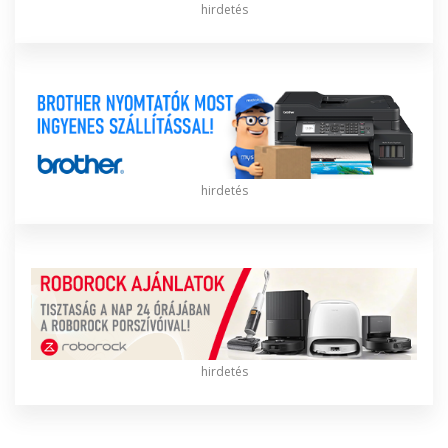
hirdetés
hirdetés
hirdetés