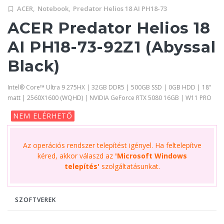
ACER,
Notebook,
Predator Helios 18 AI PH18-73
ACER Predator Helios 18
AI PH18-73-92Z1 (Abyssal
Black)
Intel® Core™ Ultra 9 275HX | 32GB DDR5 | 500GB SSD | 0GB HDD | 18"
matt | 2560X1600 (WQHD) | NVIDIA GeForce RTX 5080 16GB | W11 PRO
NEM ELÉRHETŐ
Az operációs rendszer telepítést igényel. Ha feltelepítve
kéred, akkor válaszd az
'Microsoft Windows
telepítés'
szolgáltatásunkat.
SZOFTVEREK