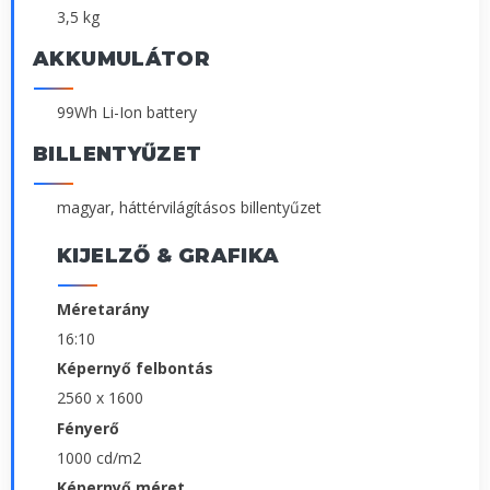
3,5 kg
AKKUMULÁTOR
99Wh Li-Ion battery
BILLENTYŰZET
magyar, háttérvilágításos billentyűzet
KIJELZŐ & GRAFIKA
Méretarány
16:10
Képernyő felbontás
2560 x 1600
Fényerő
1000 cd/m2
Képernyő méret