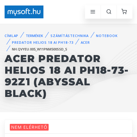
CÍMLAP
TERMÉKEK
SZÁMÍTÁSTECHNIKA
NOTEBOOK
PREDATOR HELIOS 18 AI PH18-73
ACER
NH.QVYEU.005_W11PNM500SSD_S
ACER PREDATOR
HELIOS 18 AI PH18-73-
92Z1 (ABYSSAL
BLACK)
NEM ELÉRHETŐ