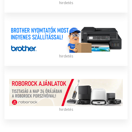
hirdetés
hirdetés
hirdetés