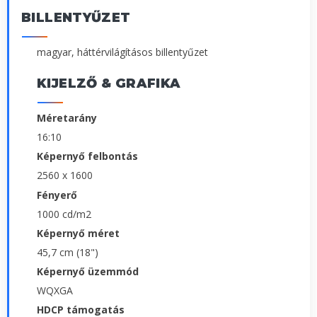
BILLENTYŰZET
magyar, háttérvilágításos billentyűzet
KIJELZŐ & GRAFIKA
Méretarány
16:10
Képernyő felbontás
2560 x 1600
Fényerő
1000 cd/m2
Képernyő méret
45,7 cm (18")
Képernyő üzemmód
WQXGA
HDCP támogatás