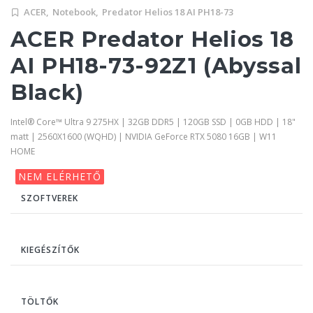
ACER,
Notebook,
Predator Helios 18 AI PH18-73
ACER Predator Helios 18
AI PH18-73-92Z1 (Abyssal
Black)
Intel® Core™ Ultra 9 275HX | 32GB DDR5 | 120GB SSD | 0GB HDD | 18"
matt | 2560X1600 (WQHD) | NVIDIA GeForce RTX 5080 16GB | W11
HOME
NEM ELÉRHETŐ
SZOFTVEREK
KIEGÉSZÍTŐK
TÖLTŐK