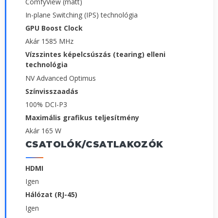
ComfyView (matt)
In-plane Switching (IPS) technológia
GPU Boost Clock
Akár 1585 MHz
Vízszintes képelcsúszás (tearing) elleni
technológia
NV Advanced Optimus
Színvisszaadás
100% DCI-P3
Maximális grafikus teljesítmény
Akár 165 W
CSATOLÓK/CSATLAKOZÓK
HDMI
Igen
Hálózat (RJ-45)
Igen