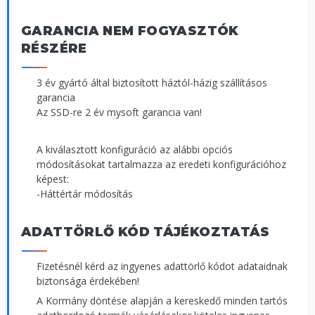
GARANCIA NEM FOGYASZTÓK
RÉSZÉRE
3 év gyártó által biztosított háztól-házig szállításos
garancia
Az SSD-re 2 év mysoft garancia van!
A kiválasztott konfiguráció az alábbi opciós
módosításokat tartalmazza az eredeti konfigurációhoz
képest:
-Háttértár módosítás
ADATTÖRLŐ KÓD TÁJÉKOZTATÁS
Fizetésnél kérd az ingyenes adattörlő kódot adataidnak
biztonsága érdekében!
A Kormány döntése alapján a kereskedő minden tartós