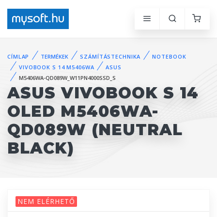
CÍMLAP
TERMÉKEK
SZÁMÍTÁSTECHNIKA
NOTEBOOK
VIVOBOOK S 14 M5406WA
ASUS
M5406WA-QD089W_W11PN4000SSD_S
ASUS VIVOBOOK S 14
OLED M5406WA-
QD089W (NEUTRAL
BLACK)
NEM ELÉRHETŐ