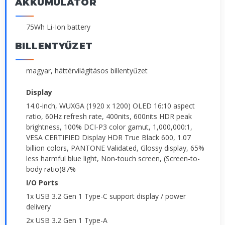
AKKUMULÁTOR
75Wh Li-Ion battery
BILLENTYŰZET
magyar, háttérvilágításos billentyűzet
Display
14.0-inch, WUXGA (1920 x 1200) OLED 16:10 aspect
ratio, 60Hz refresh rate, 400nits, 600nits HDR peak
brightness, 100% DCI-P3 color gamut, 1,000,000:1,
VESA CERTIFIED Display HDR True Black 600, 1.07
billion colors, PANTONE Validated, Glossy display, 65%
less harmful blue light, Non-touch screen, (Screen-to-
body ratio)87%
I/O Ports
1x USB 3.2 Gen 1 Type-C support display / power
delivery
2x USB 3.2 Gen 1 Type-A