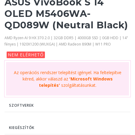
ASUS VivoBook S 14
OLED M5406WA-
QD089W (Neutral Black)
AMD Ryzen AI 9 HX 370 2.0 | 32GB DDR5 | 4000GB SSD | 0GB HDD | 14"
fényes | 1920X1200 (WUXGA) | AMD Radeon 890M | W11 PRO
NEM ELÉRHETŐ
Az operációs rendszer telepítést igényel. Ha feltelepítve
kéred, akkor válaszd az
'Microsoft Windows
telepítés'
szolgáltatásunkat.
SZOFTVEREK
KIEGÉSZÍTŐK