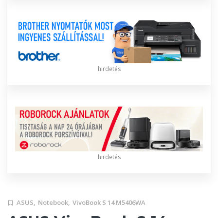
hirdetés
hirdetés
ASUS,
Notebook,
VivoBook S 14 M5406WA