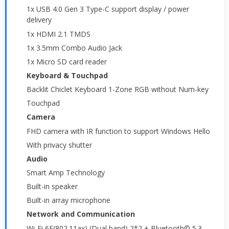
1x USB 4.0 Gen 3 Type-C support display / power
delivery
1x HDMI 2.1 TMDS
1x 3.5mm Combo Audio Jack
1x Micro SD card reader
Keyboard & Touchpad
Backlit Chiclet Keyboard 1-Zone RGB without Num-key
Touchpad
Camera
FHD camera with IR function to support Windows Hello
With privacy shutter
Audio
Smart Amp Technology
Built-in speaker
Built-in array microphone
Network and Communication
Wi-Fi 6E(802.11ax) (Dual band) 2*2 + Bluetooth© 5.3