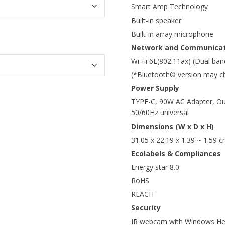
Smart Amp Technology
Built-in speaker
Built-in array microphone
Network and Communicat
Wi-Fi 6E(802.11ax) (Dual ba
(*Bluetooth© version may cha
Power Supply
TYPE-C, 90W AC Adapter, Ou
50/60Hz universal
Dimensions (W x D x H)
31.05 x 22.19 x 1.39 ~ 1.59 c
Ecolabels & Compliances
Energy star 8.0
RoHS
REACH
Security
IR webcam with Windows Hel