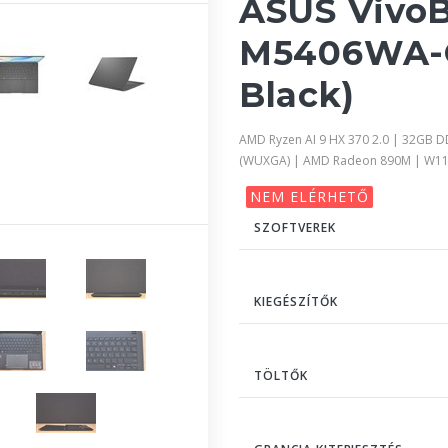
ASUS VivoB
M5406WA-Q
Black)
AMD Ryzen AI 9 HX 370 2.0 | 32GB 
(WUXGA) | AMD Radeon 890M | W1
NEM ELÉRHETŐ
SZOFTVEREK
KIEGÉSZÍTŐK
TÖLTŐK