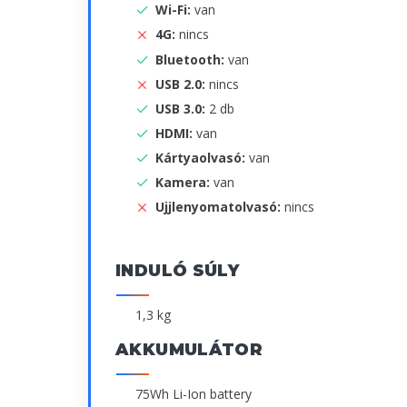
Wi-Fi:
van
4G:
nincs
Bluetooth:
van
USB 2.0:
nincs
USB 3.0:
2 db
HDMI:
van
Kártyaolvasó:
van
Kamera:
van
Ujjlenyomatolvasó:
nincs
INDULÓ SÚLY
1,3 kg
AKKUMULÁTOR
75Wh Li-Ion battery