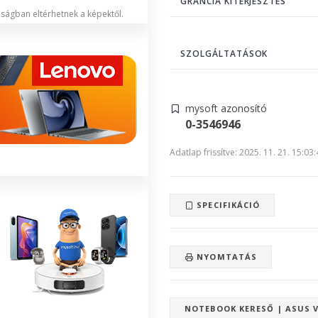
GRANCIA KITERJESZTÉS
lóságban eltérhetnek a képektől.
SZOLGÁLTATÁSOK
mysoft azonosító
0-3546946
Adatlap frissítve: 2025. 11. 21. 15:03
SPECIFIKÁCIÓ
NYOMTATÁS
NOTEBOOK KERESŐ | ASUS 