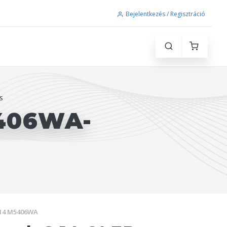
Bejelentkezés / Regisztráció
S
406WA-
 14 M5406WA