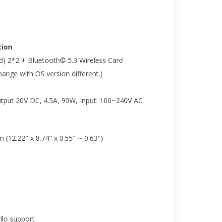
ion
nd) 2*2 + Bluetooth© 5.3 Wireless Card
nge with OS version different.)
tput 20V DC, 4.5A, 90W, Input: 100~240V AC
m (12.22" x 8.74" x 0.55" ~ 0.63")
lo support