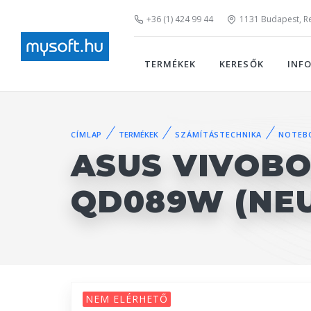
+36 (1) 424 99 44
1131 Budapest, Rei
TERMÉKEK
KERESŐK
INF
CÍMLAP
TERMÉKEK
SZÁMÍTÁSTECHNIKA
NOTEB
ASUS VIVOBO
QD089W (NE
NEM ELÉRHETŐ