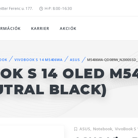
tter Ferenc u. 177.
H-P: 8:00 -16:30
ORMÁCIÓK
KARRIER
AKCIÓK
OOK
VIVOBOOK S 14 M5406WA
ASUS
M5406WA-QD089W_N2000SSD_
OK S 14 OLED M5
UTRAL BLACK)
ASUS,
Notebook,
VivoBook S