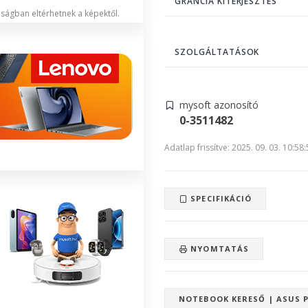
GRANCIA KITERJESZTÉS
lóságban eltérhetnek a képektől.
SZOLGÁLTATÁSOK
mysoft azonosító
0-3511482
Adatlap frissítve: 2025. 09. 03. 10:58
SPECIFIKÁCIÓ
NYOMTATÁS
NOTEBOOK KERESŐ | ASUS 