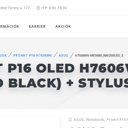
tter Ferenc u. 177.
H-P: 8:00 -16:30
ORMÁCIÓK
KARRIER
AKCIÓK
OOK
PROART P16 H7606WV
ASUS
H7606WV-ME068X_NM250SSD_S
 P16 OLED H760
 BLACK) + STYLU
ASUS,
Notebook,
ProArt P16