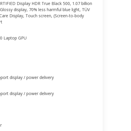
RTIFIED Display HDR True Black 500, 1.07 billion
lossy display, 70% less harmful blue light, TÜV
 Care Display, Touch screen, (Screen-to-body
rt
0 Laptop GPU
ort display / power delivery
ort display / power delivery
r