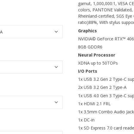
gamut, 1,000,000:1, VESA CE
colors, PANTONE Validated, G
Rheinland-certified, SGS Eye
ratio)88%, With stylus suppo
Graphics
NVIDIA© GeForce RTX™ 406
8GB GDDR6
Neural Processor
XDNA up to 50TOPs
I/O Ports
1x USB 3.2 Gen 2 Type-C supp
2x USB 3.2 Gen 2 Type-A
1x USB 4.0 Gen 3 Type-C supp
1x HDMI 2.1 FRL
1x 3.5mm Combo Audio Jack
1x DC-in
1x SD Express 7.0 card reade