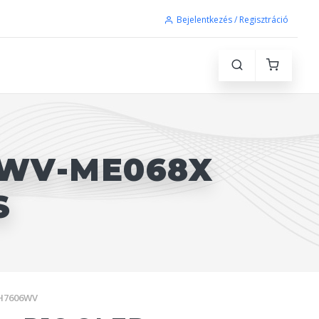
Bejelentkezés / Regisztráció
6WV-ME068X
S
 H7606WV