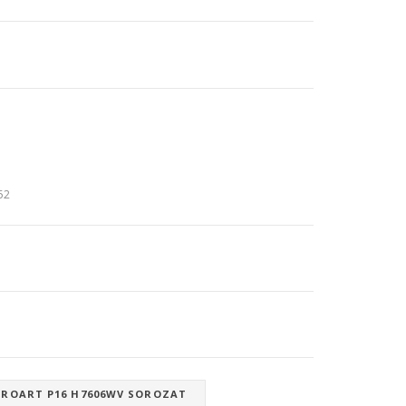
:52
PROART P16 H7606WV SOROZAT