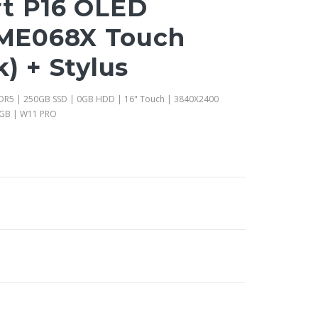
t P16 OLED
ME068X Touch
) + Stylus
DDR5 | 250GB SSD | 0GB HDD | 16" Touch | 3840X2400
8GB | W11 PRO