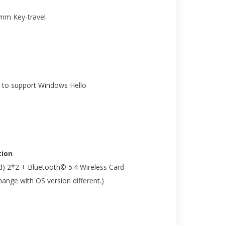
7mm Key-travel
 to support Windows Hello
ion
nd) 2*2 + Bluetooth© 5.4 Wireless Card
nge with OS version different.)