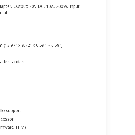
pter, Output: 20V DC, 10A, 200W, Input:
rsal
m (13.97" x 9.72" x 0.59" ~ 0.68")
rade standard
lo support
ocessor
irmware TPM)