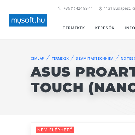
+36 (1) 424 99 44
1131 Budapest, Rei
TERMÉKEK
KERESŐK
INF
CÍMLAP
TERMÉKEK
SZÁMÍTÁSTECHNIKA
NOTEB
ASUS PROART
TOUCH (NANO
NEM ELÉRHETŐ