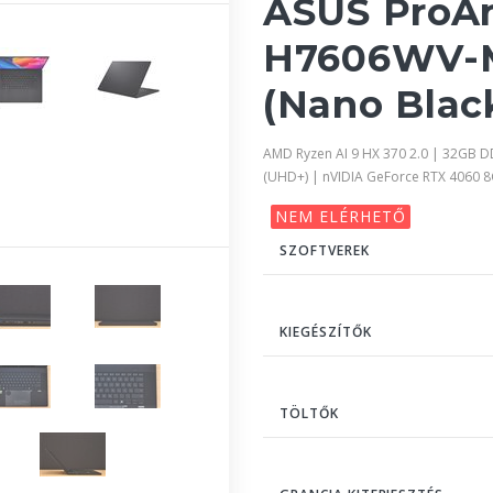
ASUS ProAr
H7606WV-
(Nano Black
AMD Ryzen AI 9 HX 370 2.0 | 32GB 
(UHD+) | nVIDIA GeForce RTX 4060 
NEM ELÉRHETŐ
SZOFTVEREK
KIEGÉSZÍTŐK
TÖLTŐK