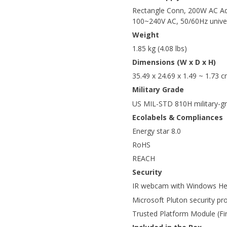
Rectangle Conn, 200W AC Ada
100~240V AC, 50/60Hz unive
Weight
1.85 kg (4.08 lbs)
Dimensions (W x D x H)
35.49 x 24.69 x 1.49 ~ 1.73 c
Military Grade
US MIL-STD 810H military-g
Ecolabels & Compliances
Energy star 8.0
RoHS
REACH
Security
IR webcam with Windows Hel
Microsoft Pluton security pr
Trusted Platform Module (F