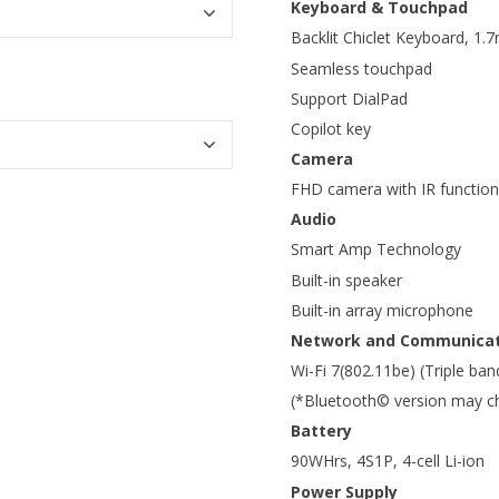
Keyboard & Touchpad
Backlit Chiclet Keyboard, 1.
Seamless touchpad
Support DialPad
Copilot key
Camera
FHD camera with IR function
Audio
Smart Amp Technology
Built-in speaker
Built-in array microphone
Network and Communicat
Wi-Fi 7(802.11be) (Triple ba
(*Bluetooth© version may cha
Battery
90WHrs, 4S1P, 4-cell Li-ion
Power Supply