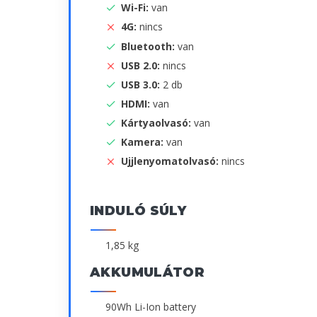
Wi-Fi:
van
4G:
nincs
Bluetooth:
van
USB 2.0:
nincs
USB 3.0:
2 db
HDMI:
van
Kártyaolvasó:
van
Kamera:
van
Ujjlenyomatolvasó:
nincs
INDULÓ SÚLY
1,85 kg
AKKUMULÁTOR
90Wh Li-Ion battery