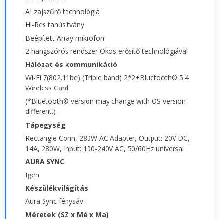
AI zajszűrő technológia
Hi-Res tanúsítvány
Beépített Array mikrofon
2 hangszórós rendszer Okos erősítő technológiával
Hálózat és kommunikáció
Wi-Fi 7(802.11be) (Triple band) 2*2+Bluetooth© 5.4
Wireless Card
(*Bluetooth© version may change with OS version
different.)
Tápegység
Rectangle Conn, 280W AC Adapter, Output: 20V DC,
14A, 280W, Input: 100-240V AC, 50/60Hz universal
AURA SYNC
Igen
Készülékvilágítás
Aura Sync fénysáv
Méretek (SZ x Mé x Ma)