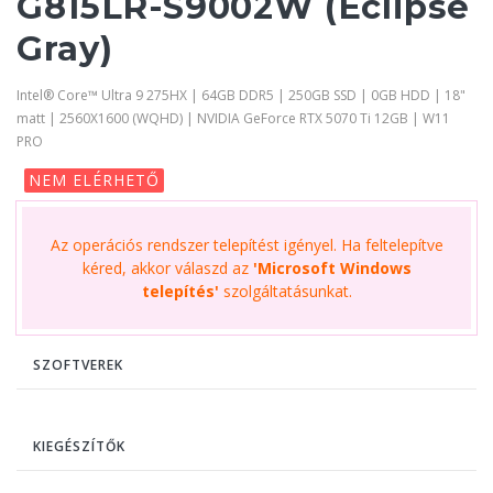
G815LR-S9002W (Eclipse
Gray)
Intel® Core™ Ultra 9 275HX | 64GB DDR5 | 250GB SSD | 0GB HDD | 18"
matt | 2560X1600 (WQHD) | NVIDIA GeForce RTX 5070 Ti 12GB | W11
PRO
NEM ELÉRHETŐ
Az operációs rendszer telepítést igényel. Ha feltelepítve
kéred, akkor válaszd az
'Microsoft Windows
telepítés'
szolgáltatásunkat.
SZOFTVEREK
KIEGÉSZÍTŐK