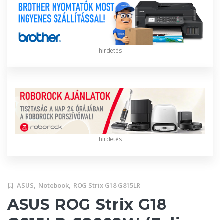
hirdetés
hirdetés
ASUS,
Notebook,
ROG Strix G18 G815LR
ASUS ROG Strix G18