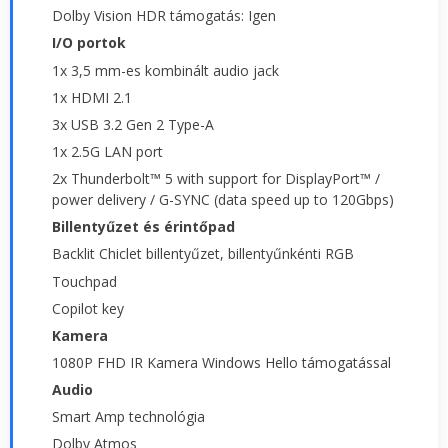
Dolby Vision HDR támogatás: Igen
I/O portok
1x 3,5 mm-es kombinált audio jack
1x HDMI 2.1
3x USB 3.2 Gen 2 Type-A
1x 2.5G LAN port
2x Thunderbolt™ 5 with support for DisplayPort™ /
power delivery / G-SYNC (data speed up to 120Gbps)
Billentyűzet és érintőpad
Backlit Chiclet billentyűzet, billentyűnkénti RGB
Touchpad
Copilot key
Kamera
1080P FHD IR Kamera Windows Hello támogatással
Audio
Smart Amp technológia
Dolby Atmos