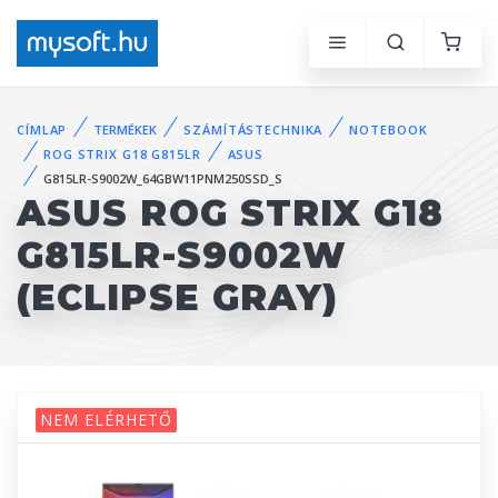
CÍMLAP
TERMÉKEK
SZÁMÍTÁSTECHNIKA
NOTEBOOK
ROG STRIX G18 G815LR
ASUS
G815LR-S9002W_64GBW11PNM250SSD_S
ASUS ROG STRIX G18
G815LR-S9002W
(ECLIPSE GRAY)
NEM ELÉRHETŐ