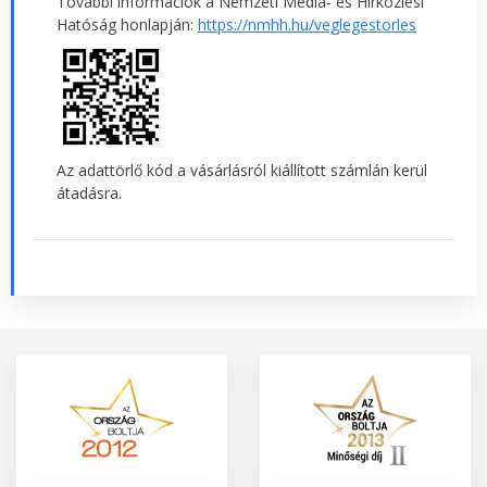
További információk a Nemzeti Média- és Hírközlési
Hatóság honlapján:
https://nmhh.hu/veglegestorles
Az adattörlő kód a vásárlásról kiállított számlán kerül
átadásra.