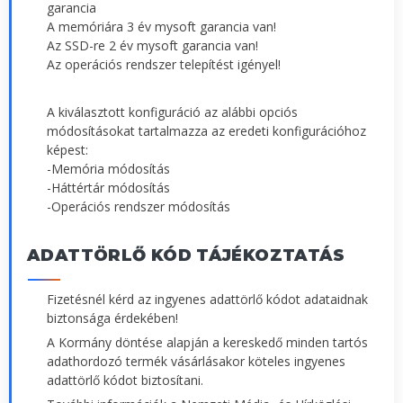
garancia
A memóriára 3 év mysoft garancia van!
Az SSD-re 2 év mysoft garancia van!
Az operációs rendszer telepítést igényel!
A kiválasztott konfiguráció az alábbi opciós
módosításokat tartalmazza az eredeti konfigurációhoz
képest:
-Memória módosítás
-Háttértár módosítás
-Operációs rendszer módosítás
ADATTÖRLŐ KÓD TÁJÉKOZTATÁS
Fizetésnél kérd az ingyenes adattörlő kódot adataidnak
biztonsága érdekében!
A Kormány döntése alapján a kereskedő minden tartós
adathordozó termék vásárlásakor köteles ingyenes
adattörlő kódot biztosítani.