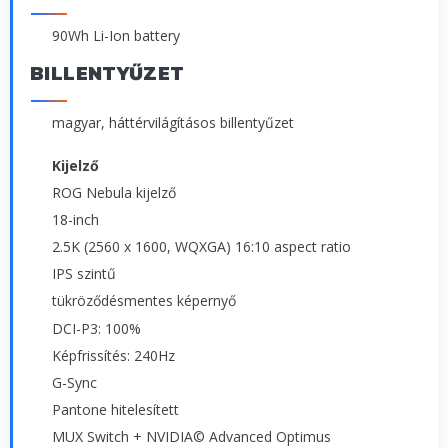
90Wh Li-Ion battery
BILLENTYŰZET
magyar, háttérvilágításos billentyűzet
Kijelző
ROG Nebula kijelző
18-inch
2.5K (2560 x 1600, WQXGA) 16:10 aspect ratio
IPS szintű
tükröződésmentes képernyő
DCI-P3: 100%
Képfrissítés: 240Hz
G-Sync
Pantone hitelesített
MUX Switch + NVIDIA© Advanced Optimus