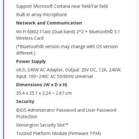
Support Microsoft Cortana near field/Far field
Built-in array microphone
Network and Communication
Wi-Fi 6(802.11ax) (Dual band) 2*2 + Bluetooth© 5.1
Wireless Card
(*Bluetooth© version may change with OS version
different.)
Power Supply
o6.0, 240W AC Adapter, Output: 20V DC, 12A, 240W,
Input: 100~240C AC 50/60Hz universal
Dimensions (W x D x H)
35.4 x 25.1 x 2.24 ~ 2.67 cm
Security
BIOS Administrator Password and User Password
Protection
Kensington Security Slot™
Trusted Platform Module (Firmware TPM)