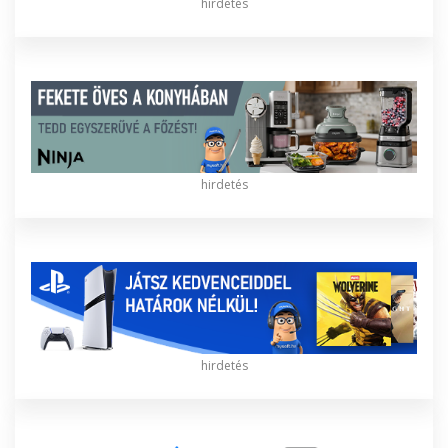
hirdetés
hirdetés
hirdetés