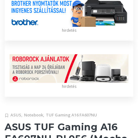
hirdetés
hirdetés
ASUS,
Notebook,
TUF Gaming A16 FA607NU
ASUS TUF Gaming A16