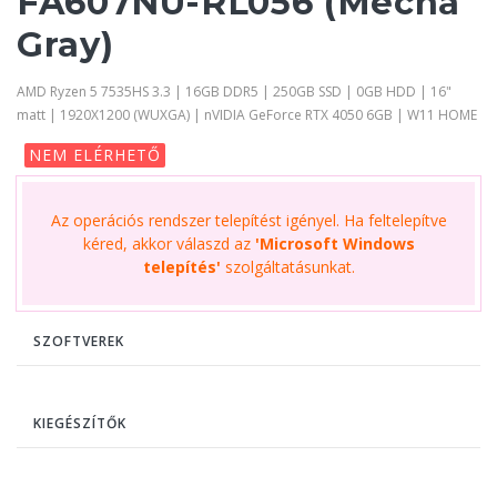
FA607NU-RL056 (Mecha
Gray)
AMD Ryzen 5 7535HS 3.3 | 16GB DDR5 | 250GB SSD | 0GB HDD | 16"
matt | 1920X1200 (WUXGA) | nVIDIA GeForce RTX 4050 6GB | W11 HOME
NEM ELÉRHETŐ
Az operációs rendszer telepítést igényel. Ha feltelepítve
kéred, akkor válaszd az
'Microsoft Windows
telepítés'
szolgáltatásunkat.
SZOFTVEREK
KIEGÉSZÍTŐK