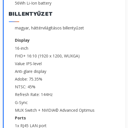
56Wh Li-Ion battery
BILLENTYŰZET
magyar, háttérvilágításos billentyűzet
Display
16-inch
FHD+ 16:10 (1920 x 1200, WUXGA)
Value IPS-level
Anti-glare display
Adobe: 75.35%
NTSC: 45%
Refresh Rate: 144Hz
G-Sync
MUX Switch + NVIDIA© Advanced Optimus
Ports
1x RJ45 LAN port