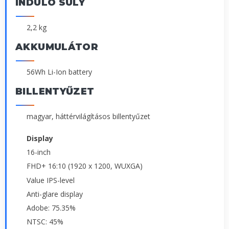
INDULÓ SÚLY
2,2 kg
AKKUMULÁTOR
56Wh Li-Ion battery
BILLENTYŰZET
magyar, háttérvilágításos billentyűzet
Display
16-inch
FHD+ 16:10 (1920 x 1200, WUXGA)
Value IPS-level
Anti-glare display
Adobe: 75.35%
NTSC: 45%