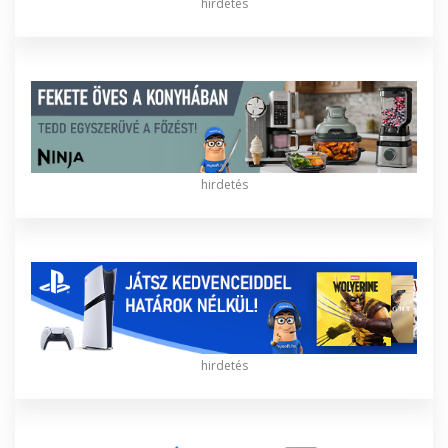
hirdetés
hirdetés
hirdetés