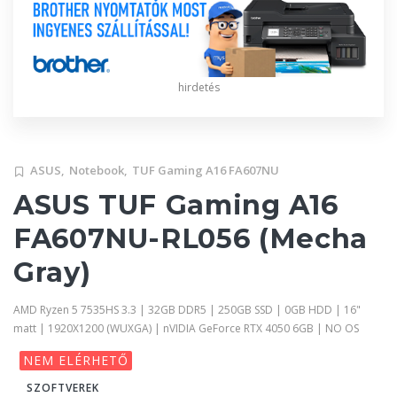
hirdetés
ASUS,
Notebook,
TUF Gaming A16 FA607NU
ASUS TUF Gaming A16
FA607NU-RL056 (Mecha
Gray)
AMD Ryzen 5 7535HS 3.3 | 32GB DDR5 | 250GB SSD | 0GB HDD | 16"
matt | 1920X1200 (WUXGA) | nVIDIA GeForce RTX 4050 6GB | NO OS
NEM ELÉRHETŐ
SZOFTVEREK