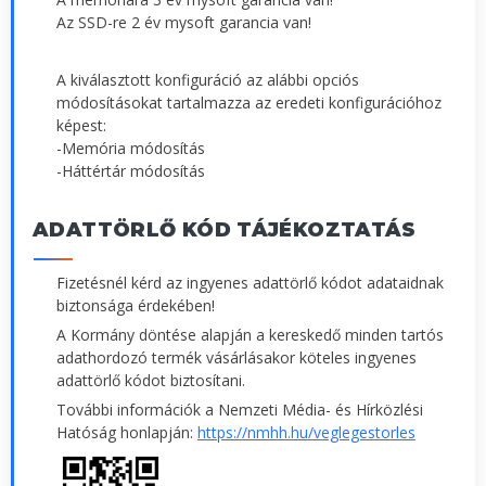
Az SSD-re 2 év mysoft garancia van!
A kiválasztott konfiguráció az alábbi opciós
módosításokat tartalmazza az eredeti konfigurációhoz
képest:
-Memória módosítás
-Háttértár módosítás
ADATTÖRLŐ KÓD TÁJÉKOZTATÁS
Fizetésnél kérd az ingyenes adattörlő kódot adataidnak
biztonsága érdekében!
A Kormány döntése alapján a kereskedő minden tartós
adathordozó termék vásárlásakor köteles ingyenes
adattörlő kódot biztosítani.
További információk a Nemzeti Média- és Hírközlési
Hatóság honlapján:
https://nmhh.hu/veglegestorles