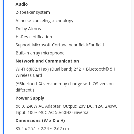
Audio
2-speaker system
AI noise-canceling technology
Dolby Atmos
Hi-Res certification
Support Microsoft Cortana near field/Far field
Built-in array microphone
Network and Communication
Wi-Fi 6(802.11ax) (Dual band) 2*2 + Bluetooth© 5.1
Wireless Card
(*Bluetooth© version may change with OS version
different.)
Power Supply
o6.0, 240W AC Adapter, Output: 20V DC, 12A, 240W,
Input: 100~240C AC 50/60Hz universal
Dimensions (W x D x H)
35.4 x 25.1 x 2.24 ~ 2.67 cm