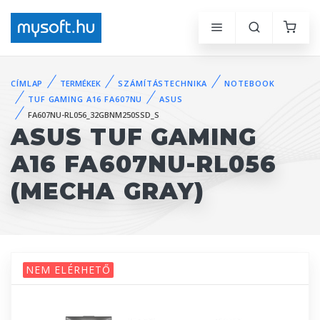
CÍMLAP
TERMÉKEK
SZÁMÍTÁSTECHNIKA
NOTEBOOK
TUF GAMING A16 FA607NU
ASUS
FA607NU-RL056_32GBNM250SSD_S
ASUS TUF GAMING
A16 FA607NU-RL056
(MECHA GRAY)
NEM ELÉRHETŐ