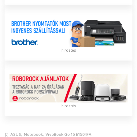
hirdetés
hirdetés
ASUS,
Notebook,
VivoBook Go 15 E1504FA