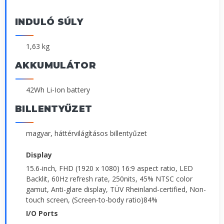
INDULÓ SÚLY
1,63 kg
AKKUMULÁTOR
42Wh Li-Ion battery
BILLENTYŰZET
magyar, háttérvilágításos billentyűzet
Display
15.6-inch, FHD (1920 x 1080) 16:9 aspect ratio, LED
Backlit, 60Hz refresh rate, 250nits, 45% NTSC color
gamut, Anti-glare display, TÜV Rheinland-certified, Non-
touch screen, (Screen-to-body ratio)84%
I/O Ports