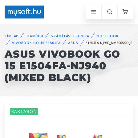
CÍMLAP
TERMÉKEK
SZÁMÍTÁSTECHNIKA
NOTEBOOK
VIVOBOOK GO 15 E1504FA
ASUS
E1504FA-NJ940_NM500SSD_S
ASUS VIVOBOOK GO
15 E1504FA-NJ940
(MIXED BLACK)
RAKTÁRON