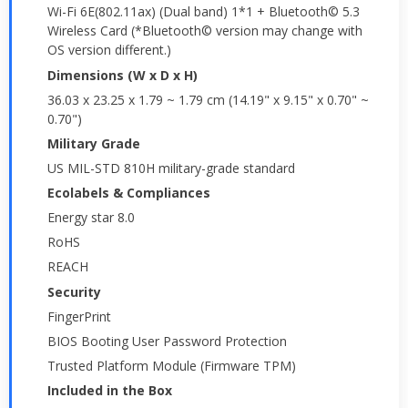
Wi-Fi 6E(802.11ax) (Dual band) 1*1 + Bluetooth© 5.3
Wireless Card (*Bluetooth© version may change with
OS version different.)
Dimensions (W x D x H)
36.03 x 23.25 x 1.79 ~ 1.79 cm (14.19" x 9.15" x 0.70" ~
0.70")
Military Grade
US MIL-STD 810H military-grade standard
Ecolabels & Compliances
Energy star 8.0
RoHS
REACH
Security
FingerPrint
BIOS Booting User Password Protection
Trusted Platform Module (Firmware TPM)
Included in the Box