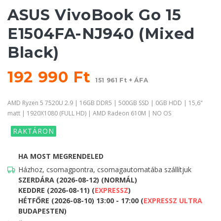
ASUS VivoBook Go 15
E1504FA-NJ940 (Mixed
Black)
192 990 Ft
151 961 Ft + ÁFA
AMD Ryzen 5 7520U 2.9 | 16GB DDR5 | 500GB SSD | 0GB HDD | 15,6"
matt | 1920X1080 (FULL HD) | AMD Radeon 610M | NO OS
RAKTÁRON
HA MOST MEGRENDELED
Házhoz, csomagpontra, csomagautomatába szállítjuk
SZERDÁRA (2026-08-12) (NORMÁL)
KEDDRE (2026-08-11) (
EXPRESSZ
)
HÉTFŐRE (2026-08-10) 13:00 - 17:00 (
EXPRESSZ ULTRA
BUDAPESTEN)