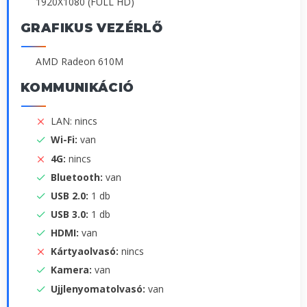
1920X1080 (FULL HD)
GRAFIKUS VEZÉRLŐ
AMD Radeon 610M
KOMMUNIKÁCIÓ
LAN: nincs
Wi-Fi:
van
4G:
nincs
Bluetooth:
van
USB 2.0:
1 db
USB 3.0:
1 db
HDMI:
van
Kártyaolvasó:
nincs
Kamera:
van
Ujjlenyomatolvasó:
van