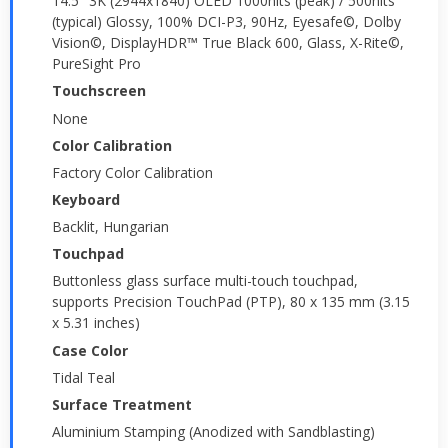
14.5" 3K (2944x1840) OLED 1000nits (peak) / 500nits
(typical) Glossy, 100% DCI-P3, 90Hz, Eyesafe©, Dolby
Vision©, DisplayHDR™ True Black 600, Glass, X-Rite©,
PureSight Pro
Touchscreen
None
Color Calibration
Factory Color Calibration
Keyboard
Backlit, Hungarian
Touchpad
Buttonless glass surface multi-touch touchpad,
supports Precision TouchPad (PTP), 80 x 135 mm (3.15
x 5.31 inches)
Case Color
Tidal Teal
Surface Treatment
Aluminium Stamping (Anodized with Sandblasting)