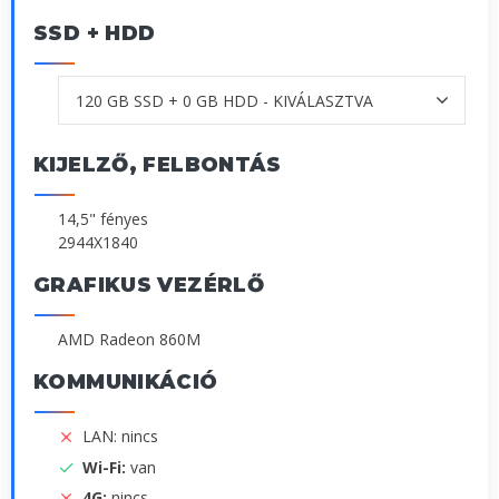
SSD + HDD
KIJELZŐ, FELBONTÁS
14,5" fényes
2944X1840
GRAFIKUS VEZÉRLŐ
AMD Radeon 860M
KOMMUNIKÁCIÓ
LAN: nincs
Wi-Fi:
van
4G:
nincs