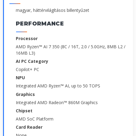
magyar, háttérvilágításos billentyűzet
PERFORMANCE
Processor
AMD Ryzen™ AI 7 350 (8C / 16T, 2.0 / 5.0GHz, 8MB L2 /
16MB L3)
AI PC Category
Copilot+ PC
NPU
Integrated AMD Ryzen™ AI, up to 50 TOPS
Graphics
Integrated AMD Radeon™ 860M Graphics
Chipset
AMD SoC Platform
Card Reader
None