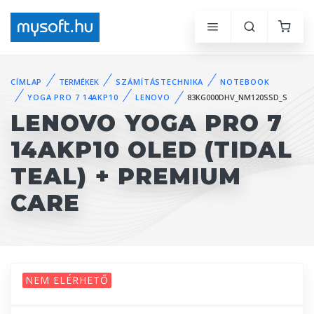
CÍMLAP
TERMÉKEK
SZÁMÍTÁSTECHNIKA
NOTEBOOK
YOGA PRO 7 14AKP10
LENOVO
83KG000DHV_NM120SSD_S
LENOVO YOGA PRO 7
14AKP10 OLED (TIDAL
TEAL) + PREMIUM
CARE
NEM ELÉRHETŐ