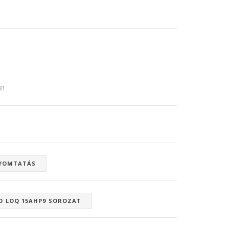
:31
YOMTATÁS
O LOQ 15AHP9 SOROZAT