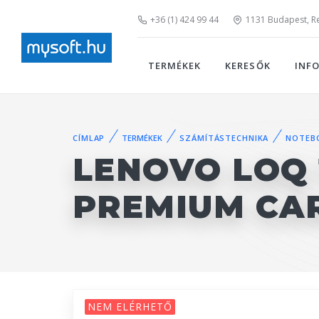
+36 (1) 424 99 44
1131 Budapest, Rei
TERMÉKEK
KERESŐK
INF
CÍMLAP
TERMÉKEK
SZÁMÍTÁSTECHNIKA
NOTEB
LENOVO LOQ 
PREMIUM CA
NEM ELÉRHETŐ