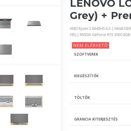
LENOVO LO
Grey) + Pr
AMD Ryzen 5 8645HS 4.3 | 64GB DDR
HD) | NVIDIA GeForce RTX 3050 6GB
NEM ELÉRHETŐ
SZOFTVEREK
KIEGÉSZÍTŐK
TÖLTŐK
GRANCIA KITERJESZTÉS