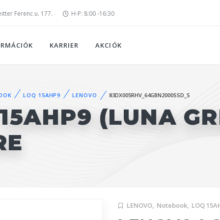
tter Ferenc u. 177.
H-P: 8:00 -16:30
ORMÁCIÓK
KARRIER
AKCIÓK
OOK
LOQ 15AHP9
LENOVO
83DX005RHV_64GBN2000SSD_S
15AHP9 (LUNA GR
RE
LENOVO,
Notebook,
LOQ 15A