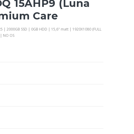
Q 15AHP9 (Luna
emium Care
5 | 2000GB SSD | 0GB HDD | 15,6" matt | 1920X1080 (FULL
 | NO OS