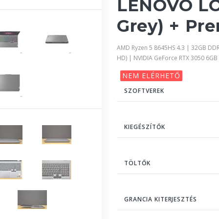
LENOVO LO
Grey) + Pr
AMD Ryzen 5 8645HS 4.3 | 32GB DDR
HD) | NVIDIA GeForce RTX 3050 6GB
NEM ELÉRHETŐ
SZOFTVEREK
KIEGÉSZÍTŐK
TÖLTŐK
GRANCIA KITERJESZTÉS