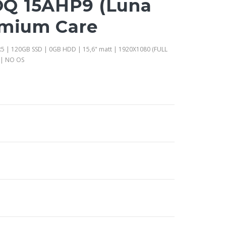
Q 15AHP9 (Luna
emium Care
5 | 120GB SSD | 0GB HDD | 15,6" matt | 1920X1080 (FULL
 | NO OS