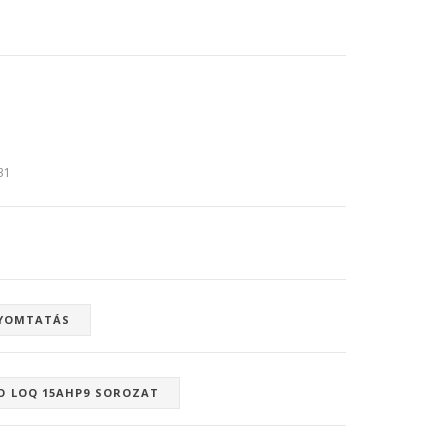
:31
YOMTATÁS
O LOQ 15AHP9 SOROZAT