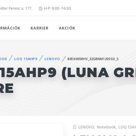
tter Ferenc u. 177.
H-P: 8:00 -16:30
ORMÁCIÓK
KARRIER
AKCIÓK
OOK
LOQ 15AHP9
LENOVO
83DX005RHV_32GBNM120SSD_S
15AHP9 (LUNA GR
RE
LENOVO,
Notebook,
LOQ 15A