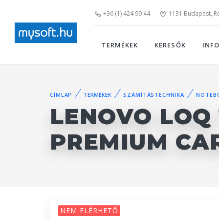
+36 (1) 424 99 44
1131 Budapest, Rei
TERMÉKEK
KERESŐK
INF
CÍMLAP
TERMÉKEK
SZÁMÍTÁSTECHNIKA
NOTEB
LENOVO LOQ 
PREMIUM CA
NEM ELÉRHETŐ