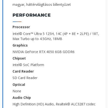
magyar, háttérvilágításos billentyűzet
PERFORMANCE
Processor
Intel© Core™ Ultra 5 125H, 14C (4P + 8E + 2LPE) / 18T,
Max Turbo up to 4.5GHz, 18MB
Graphics
NVIDIA GeForce RTX 4050 6GB GDDR6
Chipset
Intel© SoC Platform
Card Reader
SD Card Reader
Optical
None
Audio Chip
High Definition (HD) Audio, Realtek© ALC3287 codec