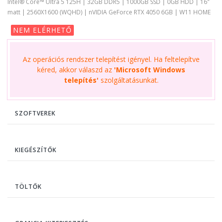
Intel® Core™ Ultra 5 125H | 32GB DDR5 | 1000GB SSD | 0GB HDD | 16"
matt | 2560X1600 (WQHD) | nVIDIA GeForce RTX 4050 6GB | W11 HOME
NEM ELÉRHETŐ
Az operációs rendszer telepítést igényel. Ha feltelepítve
kéred, akkor válaszd az
'Microsoft Windows
telepítés'
szolgáltatásunkat.
SZOFTVEREK
KIEGÉSZÍTŐK
TÖLTŐK