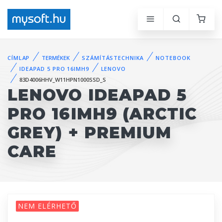
CÍMLAP
TERMÉKEK
SZÁMÍTÁSTECHNIKA
NOTEBOOK
IDEAPAD 5 PRO 16IMH9
LENOVO
83D4006HHV_W11HPN1000SSD_S
LENOVO IDEAPAD 5
PRO 16IMH9 (ARCTIC
GREY) + PREMIUM
CARE
NEM ELÉRHETŐ