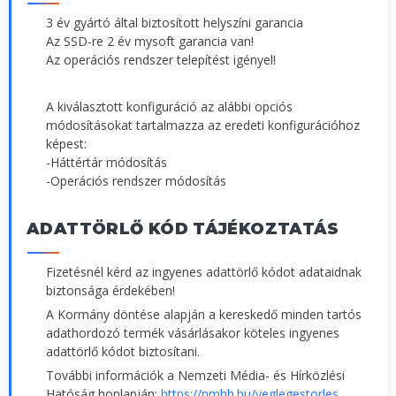
3 év gyártó által biztosított helyszíni garancia
Az SSD-re 2 év mysoft garancia van!
Az operációs rendszer telepítést igényel!
A kiválasztott konfiguráció az alábbi opciós
módosításokat tartalmazza az eredeti konfigurációhoz
képest:
-Háttértár módosítás
-Operációs rendszer módosítás
ADATTÖRLŐ KÓD TÁJÉKOZTATÁS
Fizetésnél kérd az ingyenes adattörlő kódot adataidnak
biztonsága érdekében!
A Kormány döntése alapján a kereskedő minden tartós
adathordozó termék vásárlásakor köteles ingyenes
adattörlő kódot biztosítani.
További információk a Nemzeti Média- és Hírközlési
Hatóság honlapján:
https://nmhh.hu/veglegestorles