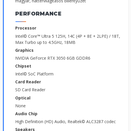
magyar, háttérvilágításos billentyűzet
PERFORMANCE
Processor
Intel© Core™ Ultra 5 125H, 14C (4P + 8E + 2LPE) / 18T,
Max Turbo up to 4.5GHz, 18MB
Graphics
NVIDIA GeForce RTX 3050 6GB GDDR6
Chipset
Intel© SoC Platform
Card Reader
SD Card Reader
Optical
None
Audio Chip
High Definition (HD) Audio, Realtek© ALC3287 codec
Speakers