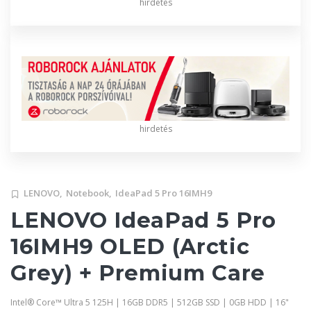
hirdetés
hirdetés
LENOVO,
Notebook,
IdeaPad 5 Pro 16IMH9
LENOVO IdeaPad 5 Pro
16IMH9 OLED (Arctic
Grey) + Premium Care
Intel® Core™ Ultra 5 125H | 16GB DDR5 | 512GB SSD | 0GB HDD | 16"